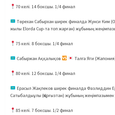
70 келі. 14 боксшы. 1/4 финал
Төрехан Сабырхан ширек финалда Жунси Ким (Оң
жылы Elorda Cup-та топ жарған) жұбының жеңімпа
75 келі. 8 боксшы. 1/4 финал
Сабыржан Аққалықов
Талга Яги (Жапония
80 келі. 12 боксшы. 1/4 финал
Ерасыл Жақпеков ширек финалда Фазлиддин Ер
Сатыбалдыұлы (Қырғызтан) жұбының жеңімпазымен
85 келі. 7 боксшы. 1/2 финал