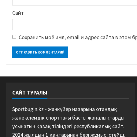
Сайт
Сохранить моё имя, email и адрес сайта в этом
САЙТ ТУРАЛЫ
Sportbugin.kz - жанкүйер назарына отандық
және әлемдік спорттағы басты жаңалықтарды
ұсынатын қазақ тіліндегі республикалық сайт.
2024 жылдың 1 қаңтарынан бері жұмыс істейді.