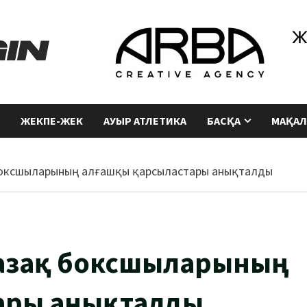
ЖЕКПЕ-ЖЕК
АУЫР АТЛЕТИКА
БАСҚА
МАҚАЛ
 боксшыларының алғашқы қарсыластары анықталды
Қазақ боксшыларының
ары анықталды