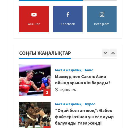
құрамасының бас бапкері
тағайындалды
5
07/08/2026
YouTube
Facebook
Instagram
MMA
Басты жаңалық
Басқалардың жолын
жапты: ММА менеджері
Арман Әшімов жайлы
СОҢҒЫ ЖАҢАЛЫҚТАР
жағымсыз оқиғаны айтты
1
07/08/2026
Басты жаңалық
Бокс
Махмұд пен Сәкен: Азия
ойындарына кім барады?
07/08/2026
2
Басты жаңалық
Күрес
“Оңай болған жоқ”: Өзбек
файтері өзінен үш есе ауыр
балуанды таза жеңді