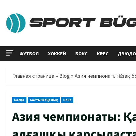
ФУТБОЛ
ХОККЕЙ
БОКС
КҮРЕС
ДЗЮДО
Главная страница
»
Blog
»
Азия чемпионаты: Қазақ
Басқа
Басты жаңалық
Бокс
Азия чемпионаты: 
алғашқы қарсыласт