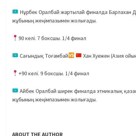
Нұрбек Оралбай жартылай финалда Барлахан Д
жұбының жеңімпазымен жолығады.
90 келі. 7 боксшы. 1/4 финал
Сағындық Тоғамбай
Хан Хуежен (Азия ойын
+90 келі. 9 боксшы. 1/4 финал
Айбек Оралбай ширек финалда этникалық қазақ 
жұбының жеңімпазымен жолығады.
ABOUT THE AUTHOR