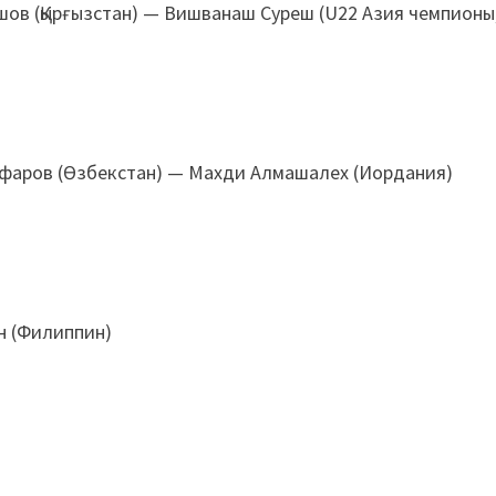
ов (Қырғызстан) — Вишванаш Суреш (U22 Азия чемпионы
аров (Өзбекстан) — Махди Алмашалех (Иордания)
 (Филиппин)