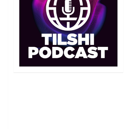
Махмұд пен Сәкен: Азия
ойындарына кім барады?
07/08/2026
2
Басты жаңалық
Күрес
“Оңай болған жоқ”: Өзбек
файтері өзінен үш есе ауыр
балуанды таза жеңді
3
07/08/2026
Басты жаңалық
Күрес
Әйгілі Снайдер мен
Тажудинов тағы бір жекпе-
жек өткізеді
4
07/08/2026
Басты жаңалық
Футбол
Футболдан Қазақстан
құрамасының бас бапкері
тағайындалды