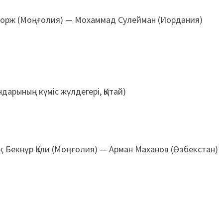
орж (Моңғолия) — Мохаммад Сулейман (Иордания)
дарының күміс жүлдегері, Қытай)
Бекнұр Қали (Моңғолия) — Арман Маханов (Өзбекстан)