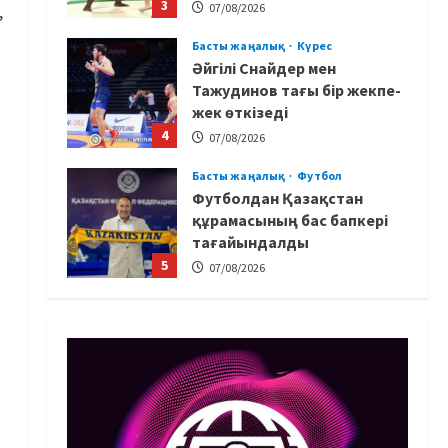
3
,
07/08/2026
Басты жаңалық
Күрес
Әйгілі Снайдер мен
Тажудинов тағы бір жекпе-
жек өткізеді
4
07/08/2026
Басты жаңалық
Футбол
Футболдан Қазақстан
құрамасының бас бапкері
тағайындалды
5
07/08/2026
MMA
Басты жаңалық
Басқалардың жолын
жапты: ММА менеджері
Арман Әшімов жайлы
жағымсыз оқиғаны айтты
1
07/08/2026
Басты жаңалық
Бокс