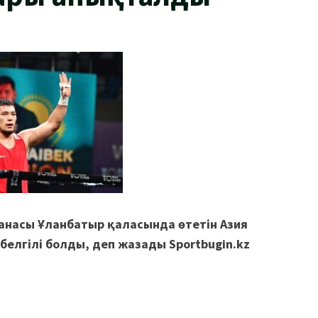
танасы Ұланбатыр қаласында өтетін Азия
лгілі болды, деп жазады Sportbugin.kz