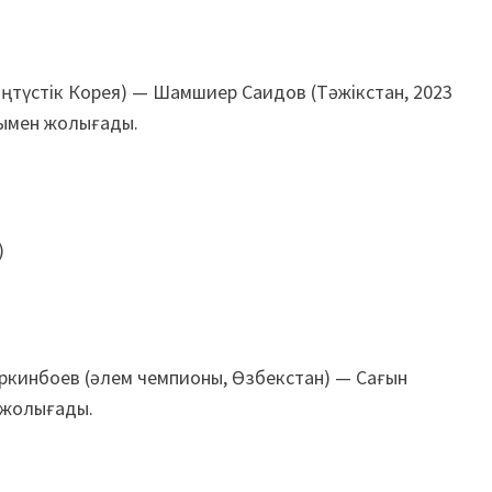
түстік Корея) — Шамшиер Саидов (Тәжікстан, 2023
зымен жолығады.
)
кинбоев (әлем чемпионы, Өзбекстан) — Сағын
 жолығады.