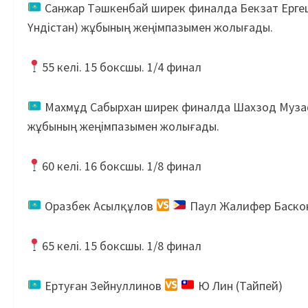
Санжар Тәшкенбай ширек финалда Бекзат Ергеш
Үндістан) жұбының жеңімпазымен жолығады.
55 келі. 15 боксшы. 1/4 финал
Махмұд Сабырхан ширек финалда Шахзод Музаф
жұбының жеңімпазымен жолығады.
60 келі. 16 боксшы. 1/8 финал
Оразбек Асылқұлов
Паул Жалифер Баскон
65 келі. 15 боксшы. 1/8 финал
Ертуған Зейнуллинов
Ю Лин (Тайпей)