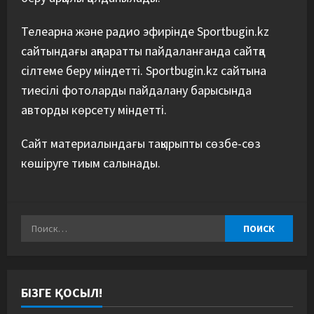
Телеарна және радио эфирінде Sportbugin.kz
сайтындағы ақпаратты пайдаланғанда сайтқа
сілтеме беру міндетті. Sportbugin.kz сайтына
тиесілі фотоларды пайдалану барысында
авторды көрсету міндетті.
Сайт материалындағы тақырыпты сөзбе-сөз
көшіруге тиым салынады.
БІЗГЕ ҚОСЫЛ!