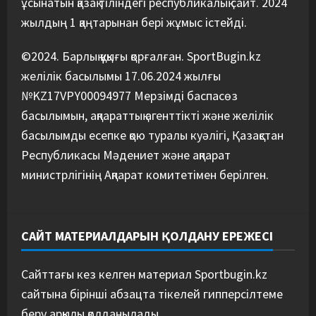
ұсынатын қазақ тіліндегі республикалық сайт. 2024
жылдың 1 қаңтарынан бері жұмыс істейді.
©2024. Барлық құқығы қорғалған. SportBugin.kz
желілік басылымы 17.06.2024 жылғы
№KZ17VPY00094977 Мерзімді баспасөз
басылымын, ақпараттық агенттікті және желілік
басылымды есепке қою туралы куәлігі, Қазақстан
Республикасы Мәдениет және ақпарат
министрлігінің Ақпарат комитетімен берілген.
САЙТ МАТЕРИАЛДАРЫН ҚОЛДАНУ ЕРЕЖЕСІ
Сайттағы кез келген материал Sportbugin.kz
сайтына бірінші абзацта тікелей гипперсілтеме
беру арқылы қолданылады.