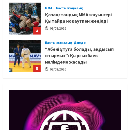
MMA
Басты жаңалық
Қазақстандық MMA жауынгері
Қытайда нокаутпен жеңілді
09/08/2026
4
Басты жаңалық
Дзюдо
“Абені ұтуға болады, аңдысып
отырмыз”: Қырғызбаев
мәлімдеме жасады
5
08/08/2026
Басты жаңалық
Дзюдо
Елдос пен Такеока: Алматы
татамиінде әлем чемпиондары
09/08/2026
1
Басты жаңалық
Футбол
Лионель Мессидің әкесі қайтыс