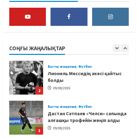
мәлімдеме жасады
5
08/08/2026
Басты жаңалық
Дзюдо
Елдос пен Такеока: Алматы
татамиінде әлем чемпиондары
СОҢҒЫ ЖАҢАЛЫҚТАР
09/08/2026
1
Басты жаңалық
Футбол
Лионель Мессидің әкесі қайтыс
болды
09/08/2026
2
Басты жаңалық
Футбол
Дастан Сәтпаев «Челси» сапында
алғашқы трофейін жеңіп алды
09/08/2026
3