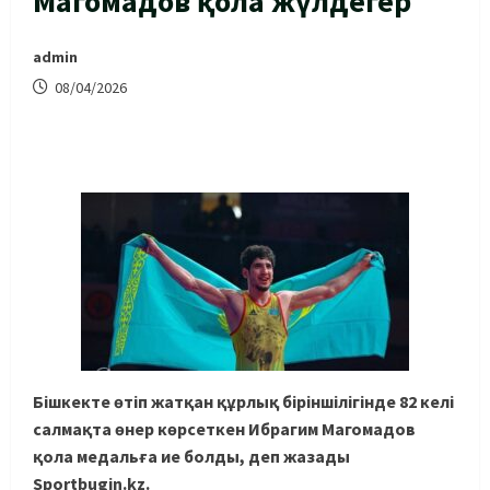
Магомадов қола жүлдегер
admin
08/04/2026
Бішкекте өтіп жатқан құрлық біріншілігінде 82 келі
салмақта өнер көрсеткен Ибрагим Магомадов
қола медальға ие болды, деп жазады
Sportbugin.kz.