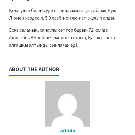
Қола үшін белдесуде отандасымыз қытайлық Рую
Люмен кездесіп, 5:3 есебімен жеңісті жұлып алды.
Еске салайық, санаулы сәттер бұрын 72 келіде
Алматбек Аманбек чемпион атанып, Қазақстанға
алғашқы алтынды сыйлаған еді.
ABOUT THE AUTHOR
admin