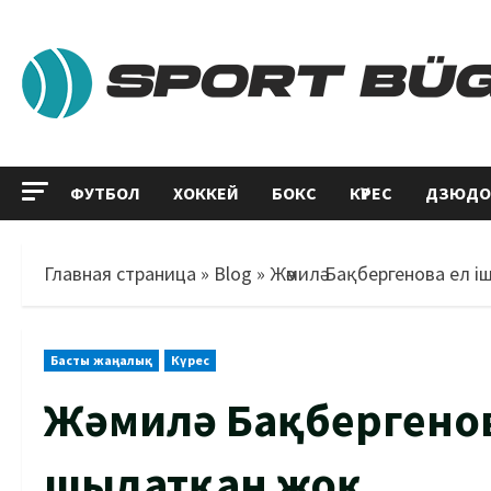
ФУТБОЛ
ХОККЕЙ
БОКС
КҮРЕС
ДЗЮДО
Главная страница
»
Blog
»
Жәмилә Бақбергенова ел 
Басты жаңалық
Күрес
Жәмилә Бақбергенов
шыдатқан жоқ