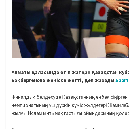
Алматы қаласында өтіп жатқан Қазақстан кубо
Бақбергенова жеңіске жетті, деп жазады
Sport
Финалдық белдесуде Қазақстанның еңбек сіңірген с
чемпионатының үш дүркін күміс жүлдегері Жамилә 
жылғы Ислам ынтымақтастығы ойындарының қола ж