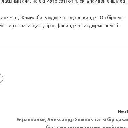
ының аяғына екі мәрте сәтті өтіп, екі ұпайдан еншіледі.
қанымен, Жамилә басымдығын сақтап қалды. Ол бірнеше
неше мәрте накатқа түсіріп, финалдың тағдырын шешті.
Next
Украиналық Александр Хижняк тағы бір қаза
боксшысын нокаутпен жеңіп кетт