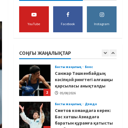
құрамасы алаяқтардың
кесірінен ұша алмай қалды
5
04/08/2026
YouTube
Facebook
Instagram
Басты жаңалық
Күрес
Юсуповтың оралуы: Күрес
федерациясы
дағыстандық маманды
СОҢҒЫ ЖАҢАЛЫҚТАР
тағы да шақыртты
1
05/08/2026
Басты жаңалық
Бокс
Санжар Тәшкенбайдың
кәсіпқой рингтегі алғашқы
қарсыласы анықталды
2
05/08/2026
Басты жаңалық
Дзюдо
Сметов командаға керек:
Бас хатшы Азиадаға
баратын құрамға қатысты