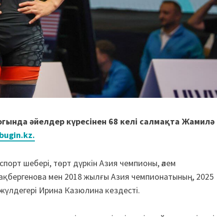
гында әйелдер күресінен 68 келі салмақта Жамилә
bugin.kz.
порт шебері, төрт дүркін Азия чемпионы, әлем
Бақбергенова мен 2018 жылғы Азия чемпионатының, 2025
үлдегері Ирина Казюлина кездесті.