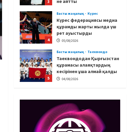
не айтты
3
05/08/2026
Басты жаңалық
Күрес
Күрес федерациясы медиа
құрамды жарты жылда үш
рет ауыстырды
4
05/08/2026
Басты жаңалық
Таеквондо
Таеквондодан Қырғызстан
құрамасы алаяқтардың
кесірінен ұша алмай қалды
5
04/08/2026
Басты жаңалық
Күрес
Юсуповтың оралуы: Күрес
федерациясы
дағыстандық маманды
тағы да шақыртты
1
05/08/2026
Басты жаңалық
Бокс