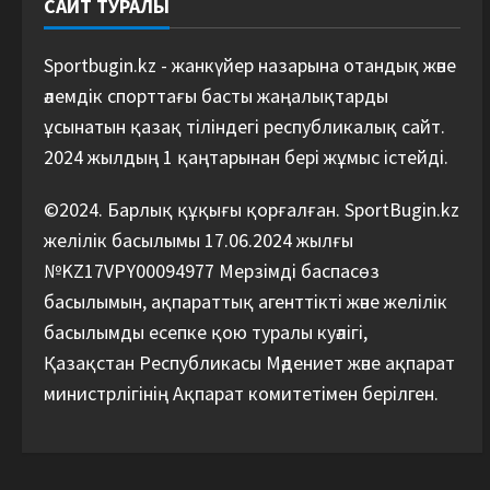
САЙТ ТУРАЛЫ
Sportbugin.kz - жанкүйер назарына отандық және
әлемдік спорттағы басты жаңалықтарды
ұсынатын қазақ тіліндегі республикалық сайт.
2024 жылдың 1 қаңтарынан бері жұмыс істейді.
©2024. Барлық құқығы қорғалған. SportBugin.kz
желілік басылымы 17.06.2024 жылғы
№KZ17VPY00094977 Мерзімді баспасөз
басылымын, ақпараттық агенттікті және желілік
басылымды есепке қою туралы куәлігі,
Қазақстан Республикасы Мәдениет және ақпарат
министрлігінің Ақпарат комитетімен берілген.