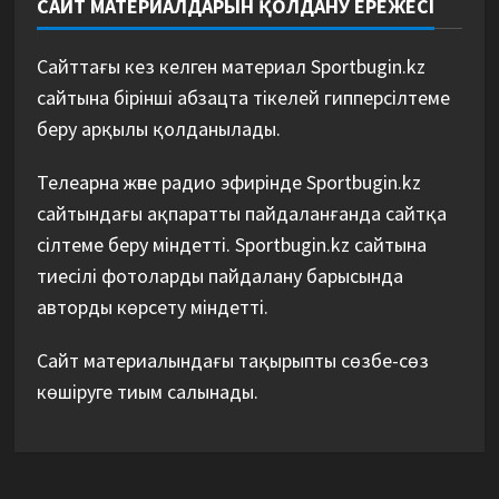
САЙТ МАТЕРИАЛДАРЫН ҚОЛДАНУ ЕРЕЖЕСІ
Сайттағы кез келген материал Sportbugin.kz
сайтына бірінші абзацта тікелей гипперсілтеме
беру арқылы қолданылады.
Телеарна және радио эфирінде Sportbugin.kz
сайтындағы ақпаратты пайдаланғанда сайтқа
сілтеме беру міндетті. Sportbugin.kz сайтына
тиесілі фотоларды пайдалану барысында
авторды көрсету міндетті.
Сайт материалындағы тақырыпты сөзбе-сөз
көшіруге тиым салынады.