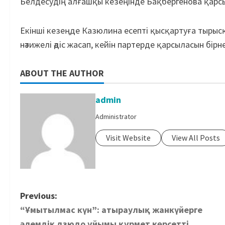
Белдесудің алғашқы кезеңінде Бақбергенова қарсылас
Екінші кезеңде Казюлина есепті қысқартуға тырыс
нәтижелі әдіс жасап, кейін партерде қарсыласын бір
ABOUT THE AUTHOR
admin
Administrator
Visit Website
View All Posts
Previous:
“Ұмытылмас күн”: атыраулық жанкүйерге
әлемдік дзюдо ұйымы құрмет көрсетті