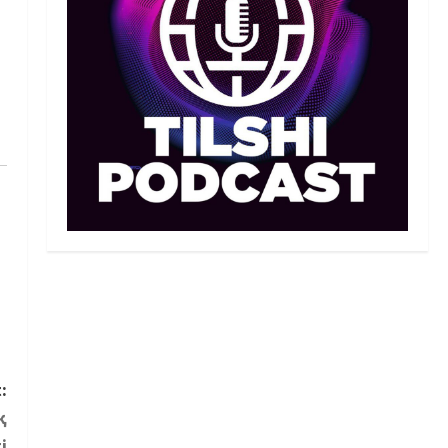
Санжар Тәшкенбайдың
кәсіпқой рингтегі алғашқы
қарсыласы анықталды
2
05/08/2026
Басты жаңалық
Дзюдо
Сметов командаға керек:
Бас хатшы Азиадаға
баратын құрамға қатысты
не айтты
3
05/08/2026
Басты жаңалық
Күрес
Күрес федерациясы медиа
құрамды жарты жылда үш
рет ауыстырды
4
05/08/2026
Басты жаңалық
Таеквондо
:
Таеквондодан Қырғызстан
қ
құрамасы алаяқтардың
кесірінен ұша алмай қалды
і