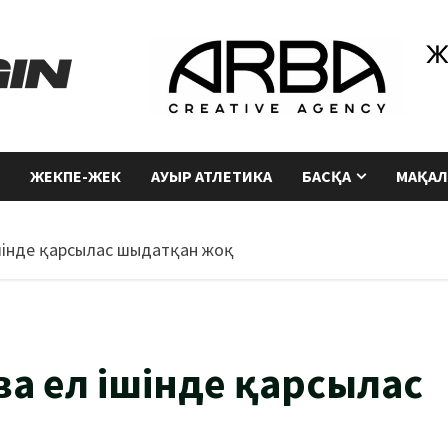
ЖЕКПЕ-ЖЕК
АУЫР АТЛЕТИКА
БАСҚА
МАҚАЛ
ішінде қарсылас шыдатқан жоқ
а ел ішінде қарсылас