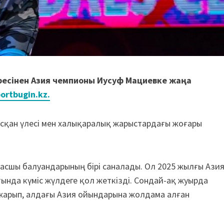
есінен Азия чемпионы Иусуф Мациевке жаңа
ortbugin.kz.
сқан үлесі мен халықаралық жарыстардағы жоғары
асшы балуандарының бірі саналады. Ол 2025 жылғы Ази
нда күміс жүлдеге қол жеткізді. Сондай-ақ жуырда
 жарып, алдағы Азия ойындарына жолдама алған