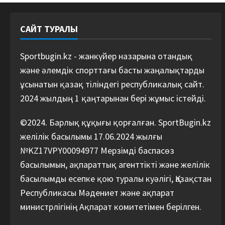
САЙТ ТУРАЛЫ
Sportbugin.kz - жанкүйер назарына отандық
және әлемдік спорттағы басты жаңалықтарды
ұсынатын қазақ тіліндегі республикалық сайт.
2024 жылдың 1 қаңтарынан бері жұмыс істейді.
©2024. Барлық құқығы қорғалған. SportBugin.kz
желілік басылымы 17.06.2024 жылғы
№KZ17VPY00094977 Мерзімді баспасөз
басылымын, ақпараттық агенттікті және желілік
басылымды есепке қою туралы куәлігі, Қазақстан
Республикасы Мәдениет және ақпарат
министрлігінің Ақпарат комитетімен берілген.