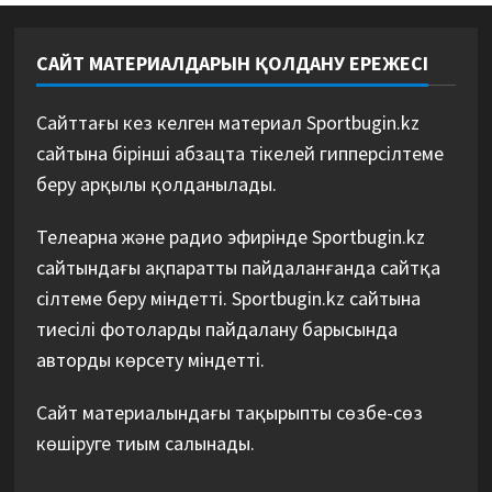
САЙТ МАТЕРИАЛДАРЫН ҚОЛДАНУ ЕРЕЖЕСІ
Сайттағы кез келген материал Sportbugin.kz
сайтына бірінші абзацта тікелей гипперсілтеме
беру арқылы қолданылады.
Телеарна және радио эфирінде Sportbugin.kz
сайтындағы ақпаратты пайдаланғанда сайтқа
сілтеме беру міндетті. Sportbugin.kz сайтына
тиесілі фотоларды пайдалану барысында
авторды көрсету міндетті.
Сайт материалындағы тақырыпты сөзбе-сөз
көшіруге тиым салынады.