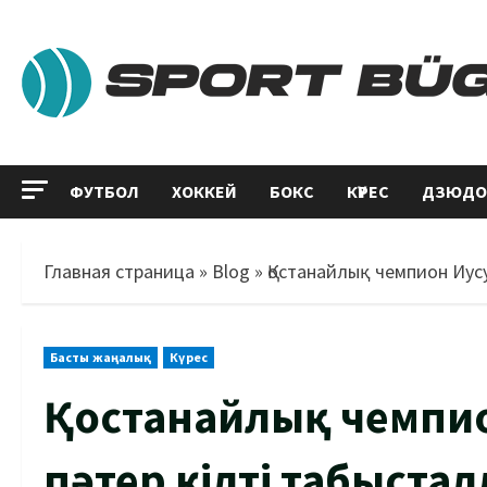
ФУТБОЛ
ХОККЕЙ
БОКС
КҮРЕС
ДЗЮДО
Главная страница
»
Blog
»
Қостанайлық чемпион Иус
Басты жаңалық
Күрес
Қостанайлық чемпи
пәтер кілті табыста