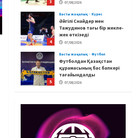
3
07/08/2026
Басты жаңалық
Күрес
Әйгілі Снайдер мен
Тажудинов тағы бір жекпе-
жек өткізеді
4
07/08/2026
Басты жаңалық
Футбол
Футболдан Қазақстан
құрамасының бас бапкері
тағайындалды
5
07/08/2026
MMA
Басты жаңалық
Басқалардың жолын
я
жапты: ММА менеджері
Арман Әшімов жайлы
жағымсыз оқиғаны айтты
1
07/08/2026
Басты жаңалық
Бокс