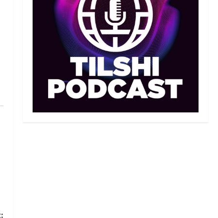
Махмұд пен Сәкен: Азия
ойындарына кім барады?
07/08/2026
2
Басты жаңалық
Күрес
“Оңай болған жоқ”: Өзбек
файтері өзінен үш есе ауыр
балуанды таза жеңді
3
07/08/2026
Басты жаңалық
Күрес
Әйгілі Снайдер мен
Тажудинов тағы бір жекпе-
жек өткізеді
4
07/08/2026
Басты жаңалық
Футбол
Футболдан Қазақстан
құрамасының бас бапкері
:
тағайындалды