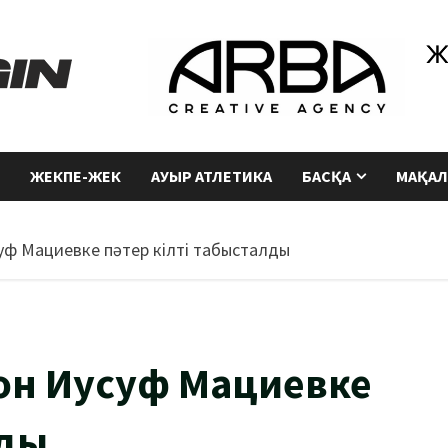
ЖЕКПЕ-ЖЕК
АУЫР АТЛЕТИКА
БАСҚА
МАҚАЛ
уф Мациевке пәтер кілті табысталды
он Иусуф Мациевке
лды