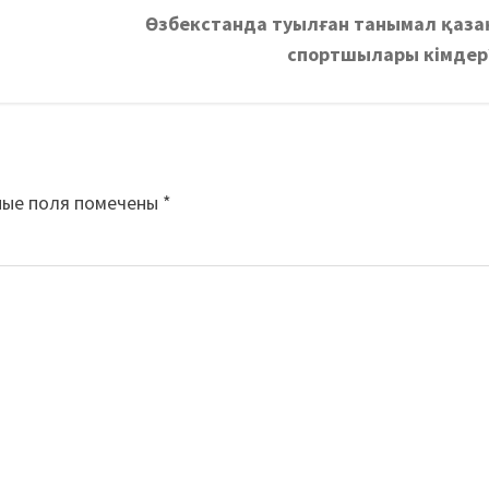
і
Өзбекстанда туылған танымал қаза
спортшылары кімдер
ные поля помечены
*