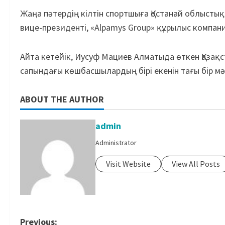
Жаңа пәтердің кілтін спортшыға Қостанай облыстық
вице-президенті, «Alpamys Group» құрылыс компан
Айта кетейік, Иусуф Мациев Алматыда өткен Қазақ
сапындағы көшбасшылардың бірі екенін тағы бір мә
ABOUT THE AUTHOR
admin
Administrator
Visit Website
View All Posts
Previous: