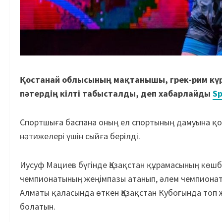
Қостанай облысының мақтанышы, грек-рим күр
пәтердің кілті табысталды, деп хабарлайды
Sp
Спортшыға баспана оның ел спортының дамуына қо
нәтижелері үшін сыйға берілді.
Иусуф Мациев бүгінде Қазақстан құрамасының көшб
чемпионатының жеңімпазы атанып, әлем чемпионаты
Алматы қаласында өткен Қазақстан Кубогында топ
болатын.