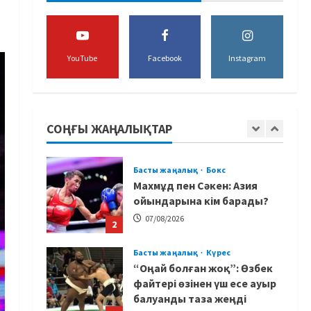
құрамасының бас бапкері
тағайындалды
5
07/08/2026
YouTube
Facebook
Instagram
MMA
Басты жаңалық
Басқалардың жолын
жапты: ММА менеджері
Арман Әшімов жайлы
СОҢҒЫ ЖАҢАЛЫҚТАР
жағымсыз оқиғаны айтты
1
07/08/2026
Басты жаңалық
Бокс
Махмұд пен Сәкен: Азия
ойындарына кім барады?
07/08/2026
2
Басты жаңалық
Күрес
“Оңай болған жоқ”: Өзбек
файтері өзінен үш есе ауыр
балуанды таза жеңді