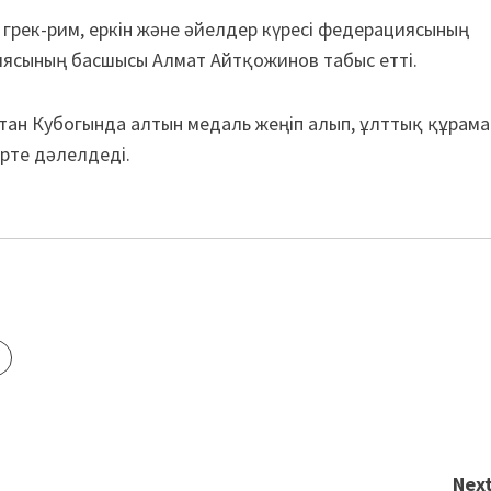
 грек-рим, еркін және әйелдер күресі федерациясының
иясының басшысы Алмат Айтқожинов табыс етті.
стан Кубогында алтын медаль жеңіп алып, ұлттық құрама
рте дәлелдеді.
Next