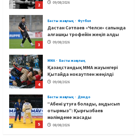
09/08/2026
2
Басты жаңалық
Футбол
Дастан Сәтпаев «Челси» сапында
алғашқы трофейін жеңіп алды
09/08/2026
3
MMA
Басты жаңалық
Қазақстандық MMA жауынгері
Қытайда нокаутпен жеңілді
09/08/2026
4
Басты жаңалық
Дзюдо
“Абені ұтуға болады, аңдысып
отырмыз”: Қырғызбаев
мәлімдеме жасады
5
08/08/2026