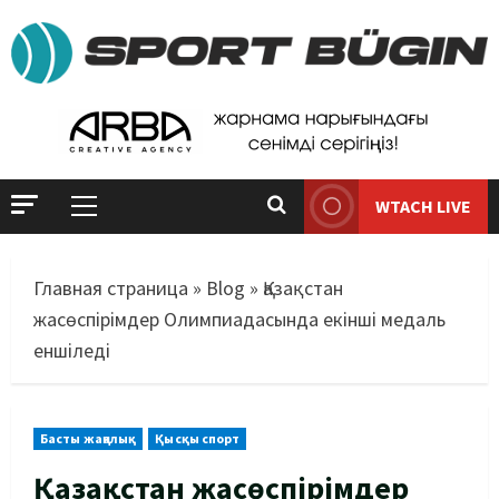
WTACH LIVE
Главная страница
»
Blog
»
Қазақстан
жасөспірімдер Олимпиадасында екінші медаль
еншіледі
Басты жаңалық
Қысқы спорт
Қазақстан жасөспірімдер