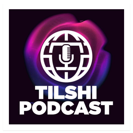
Басты жаңалық
Дзюдо
Елдос пен Такеока: Алматы
татамиінде әлем чемпиондары
09/08/2026
1
Басты жаңалық
Футбол
Лионель Мессидің әкесі қайтыс
болды
09/08/2026
2
Басты жаңалық
Футбол
Дастан Сәтпаев «Челси» сапында
алғашқы трофейін жеңіп алды
09/08/2026
3
MMA
Басты жаңалық
Қазақстандық MMA жауынгері
Қытайда нокаутпен жеңілді