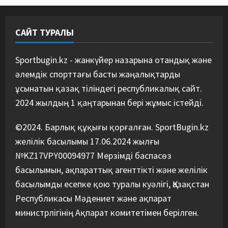
09/08/2026
4
САЙТ ТУРАЛЫ
Басты жаңалық
Дзюдо
“Абені ұтуға болады, аңдысып
отырмыз”: Қырғызбаев
Sportbugin.kz - жанкүйер назарына отандық және
мәлімдеме жасады
әлемдік спорттағы басты жаңалықтарды
5
08/08/2026
ұсынатын қазақ тіліндегі республикалық сайт.
2024 жылдың 1 қаңтарынан бері жұмыс істейді.
©2024. Барлық құқығы қорғалған. SportBugin.kz
желілік басылымы 17.06.2024 жылғы
№KZ17VPY00094977 Мерзімді баспасөз
басылымын, ақпараттық агенттікті және желілік
басылымды есепке қою туралы куәлігі, Қазақстан
Республикасы Мәдениет және ақпарат
министрлігінің Ақпарат комитетімен берілген.