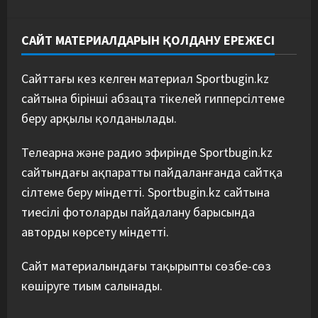
САЙТ МАТЕРИАЛДАРЫН ҚОЛДАНУ ЕРЕЖЕСІ
Сайттағы кез келген материал Sportbugin.kz
сайтына бірінші абзацта тікелей гипперсілтеме
беру арқылы қолданылады.
Телеарна және радио эфирінде Sportbugin.kz
сайтындағы ақпаратты пайдаланғанда сайтқа
сілтеме беру міндетті. Sportbugin.kz сайтына
тиесілі фотоларды пайдалану барысында
авторды көрсету міндетті.
Сайт материалындағы тақырыпты сөзбе-сөз
көшіруге тиым салынады.