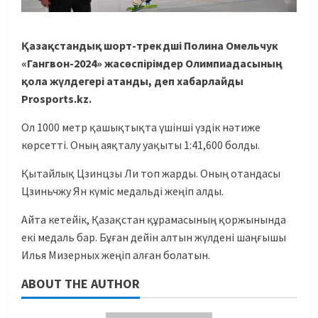
Қазақстандық шорт-трекдші Полина Омельчук
«Гангвон-2024» жасөспірімдер Олимпиадасының
қола жүлдегері атанды, деп хабарлайды
Prosports.kz.
Ол 1000 метр қашықтықта үшінші үздік нәтиже
көрсетті. Оның аяқталу уақыты 1:41,600 болды.
Қытайлық Цзинцзы Ли топ жарды. Оның отандасы
Цзиньчжу Ян күміс медальді жеңіп алды.
Айта кетейік, Қазақстан құрамасының қоржынында
екі медаль бар. Бұған дейін алтын жүлдені шаңғышы
Илья Мизерных жеңіп алған болатын.
ABOUT THE AUTHOR