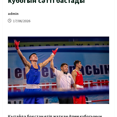
кубогын сәтті бастады
admin
17/06/2026
Қытайда бокстан өтіп жатқан Әлем кубогының