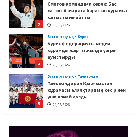
Сметов командаға керек: Бас
хатшы Азиадаға баратын құрамға
қатысты не айтты
3
05/08/2026
Басты жаңалық
Күрес
Күрес федерациясы медиа
құрамды жарты жылда үш рет
ауыстырды
4
05/08/2026
Басты жаңалық
Таеквондо
Таеквондодан Қырғызстан
құрамасы алаяқтардың кесірінен
ұша алмай қалды
5
04/08/2026
Басты жаңалық
Күрес
Юсуповтың оралуы: Күрес
федерациясы дағыстандық
маманды тағы да шақыртты