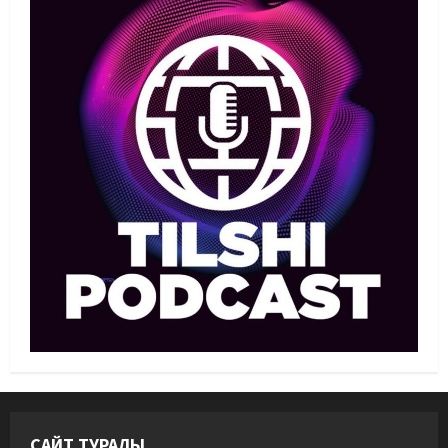
1
05/08/2026
Басты жаңалық
Бокс
Санжар Тәшкенбайдың кәсіпқой
рингтегі алғашқы қарсыласы
анықталды
2
05/08/2026
Басты жаңалық
Дзюдо
Сметов командаға керек: Бас
хатшы Азиадаға баратын құрамға
қатысты не айтты
3
05/08/2026
Басты жаңалық
Күрес
Күрес федерациясы медиа
құрамды жарты жылда үш рет
ауыстырды
4
05/08/2026
САЙТ ТУРАЛЫ