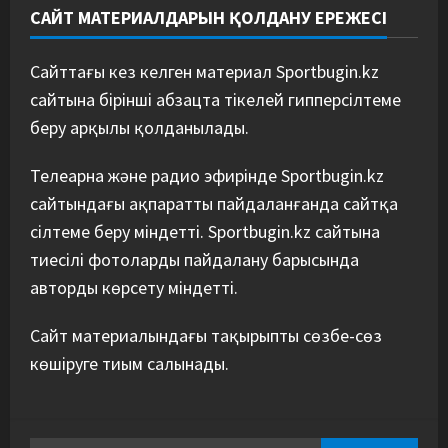
САЙТ МАТЕРИАЛДАРЫН ҚОЛДАНУ ЕРЕЖЕСІ
Сайттағы кез келген материал Sportbugin.kz
сайтына бірінші абзацта тікелей гипперсілтеме
беру арқылы қолданылады.
Телеарна және радио эфирінде Sportbugin.kz
сайтындағы ақпаратты пайдаланғанда сайтқа
сілтеме беру міндетті. Sportbugin.kz сайтына
тиесілі фотоларды пайдалану барысында
авторды көрсету міндетті.
Сайт материалындағы тақырыпты сөзбе-сөз
көшіруге тиым салынады.