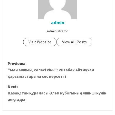
admin
Administrator
Visit Website
View All Posts
Previous:
“Мен ашпын, келесі кім?”: Ризабек Айтмұхан
қарсыластарына сес көрсетті
Next:
Қазақстан құрамасы Әлем кубогының үшінші күнін
аяқтады