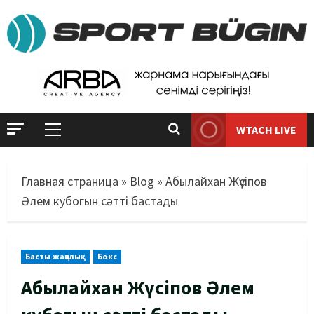
WTACH LIVE
Главная страница
»
Blog
»
Абылайхан Жүсіпов
Әлем кубогын сәтті бастады
Басты жаңалық
Бокс
Абылайхан Жүсіпов Әлем