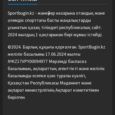
Басты жаңалық
Таеквондо
Таеквондодан Қырғызстан
құрамасы алаяқтардың кесірінен
Sportbugin.kz - жанкүйер назарына отандық және
ұша алмай қалды
әлемдік спорттағы басты жаңалықтарды
5
04/08/2026
ұсынатын қазақ тіліндегі республикалық сайт.
2024 жылдың 1 қаңтарынан бері жұмыс істейді.
©2024. Барлық құқығы қорғалған. SportBugin.kz
желілік басылымы 17.06.2024 жылғы
№KZ17VPY00094977 Мерзімді баспасөз
басылымын, ақпараттық агенттікті және желілік
басылымды есепке қою туралы куәлігі,
Қазақстан Республикасы Мәдениет және
ақпарат министрлігінің Ақпарат комитетімен
берілген.