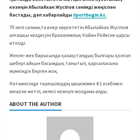
кезеңін Абылайхан Жүсіпов сенімді жеңіспен
бастады, деп хабарлайды
Sportbugin.kz.
70 келі салмақта өнер көрсететін Абылайхан Жүсіпов
алғашқы кездесуін бразилиялық Кайан Рейеске қарсы
өткізді.
Жекпе-жек барысында қазақстандық былғары қолғап
шебері айқын басымдық танытып, қарсыласына
мүмкіндік берген жоқ.
Нәтижесінде төрешілердің шешімімен 4:1 есебімен
жеңіске жетіп, келесі кезеңге жолдама алды.
ABOUT THE AUTHOR