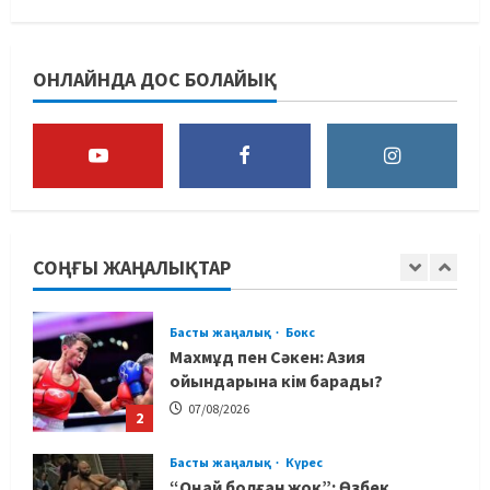
Басты жаңалық
Футбол
Футболдан Қазақстан
ОНЛАЙНДА ДОС БОЛАЙЫҚ
құрамасының бас бапкері
тағайындалды
5
07/08/2026
MMA
Басты жаңалық
Басқалардың жолын жапты: ММА
менеджері Арман Әшімов жайлы
жағымсыз оқиғаны айтты
СОҢҒЫ ЖАҢАЛЫҚТАР
1
07/08/2026
Басты жаңалық
Бокс
Махмұд пен Сәкен: Азия
ойындарына кім барады?
07/08/2026
2
Басты жаңалық
Күрес
“Оңай болған жоқ”: Өзбек