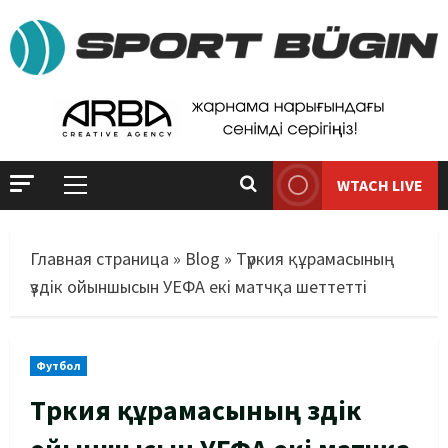
WTACH LIVE
Главная страница
»
Blog
»
Түркия құрамасының
үздік ойыншысын УЕФА екі матчқа шеттетті
Футбол
Түркия құрамасының үздік