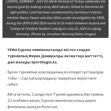
LEIPZIG, GERMANY - JULY 02: Merih Demiral of Turkey celebrates his
second goal by making a Grey Wolf salute ( linked to Extremist far-
right politics ) and has been condemned by Germany's interior
minister Nancy Faeser and also fallen under investigation by UEFA,
during the UEFA EURO 2024 round of 16 match between Austria and
Turkiye at Football Stadium Leipzig on July 02, 2024 in Leipzig,
Germany. (Photo by Jonathan Moscrop/Getty Images)
УЕФА Еуропа чемпионатында екі гол соққан
түркиялық Мерих Демиралды екі матчқа шеттетті,
деп жазады Sportbugin.kz.
Бұған түркиялық қорғаушының өз еліндегі ұлтшылдар
тобы – «Сұр қасқырлардың» ишарасын көрсеткені
себеп.
Айта кетелік, 2 шілде күні Түркия құрамасы Австрияны
2:1 есебімен жеңіп, Еуропа чемпионатының ширек
финалына шыққан болатын.