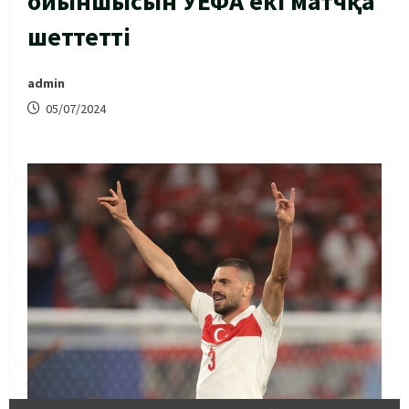
ойыншысын УЕФА екі матчқа
шеттетті
admin
05/07/2024