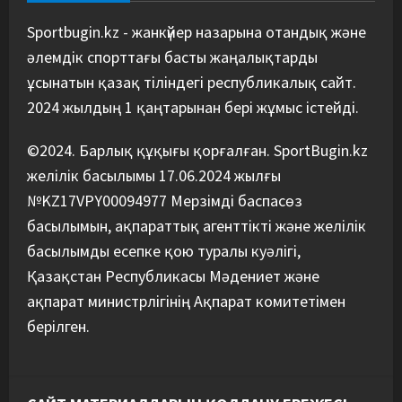
Футболдан Қазақстан
құрамасының бас бапкері
Sportbugin.kz - жанкүйер назарына отандық және
тағайындалды
әлемдік спорттағы басты жаңалықтарды
5
07/08/2026
ұсынатын қазақ тіліндегі республикалық сайт.
2024 жылдың 1 қаңтарынан бері жұмыс істейді.
©2024. Барлық құқығы қорғалған. SportBugin.kz
желілік басылымы 17.06.2024 жылғы
№KZ17VPY00094977 Мерзімді баспасөз
басылымын, ақпараттық агенттікті және желілік
басылымды есепке қою туралы куәлігі,
Қазақстан Республикасы Мәдениет және
ақпарат министрлігінің Ақпарат комитетімен
берілген.