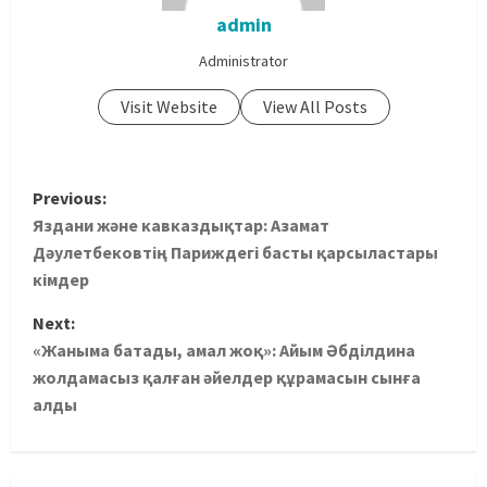
admin
Administrator
Visit Website
View All Posts
Previous:
Яздани және кавказдықтар: Азамат
Дәулетбековтің Париждегі басты қарсыластары
кімдер
Next:
«Жаныма батады, амал жоқ»: Айым Әбділдина
жолдамасыз қалған әйелдер құрамасын сынға
алды