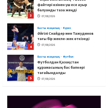
файтері өзінен үш есе ауыр
балуанды таза жеңді
3
07/08/2026
Басты жаңалық
Күрес
Әйгілі Снайдер мен Тажудинов
тағы бір жекпе-жек өткізеді
07/08/2026
4
Басты жаңалық
Футбол
Футболдан Қазақстан
құрамасының бас бапкері
тағайындалды
5
07/08/2026
MMA
Басты жаңалық
Басқалардың жолын жапты: ММА
менеджері Арман Әшімов жайлы
жағымсыз оқиғаны айтты