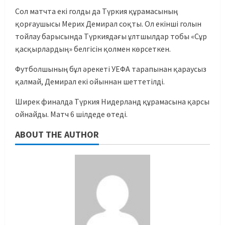
Сол матчта екі голды да Түркия құрамасының
қорғаушысы Мерих Демирал соқты. Ол екінші голын
тойлау барысында Түркиядағы ұлтшылдар тобы «Сұр
қасқырлардың» белгісін қолмен көрсеткен.
Футболшының бұл әрекеті УЕФА тарапынан қараусыз
қалмай, Демирал екі ойыннан шеттетілді.
Ширек финалда Түркия Нидерланд құрамасына қарсы
ойнайды. Матч 6 шілдеде өтеді.
ABOUT THE AUTHOR