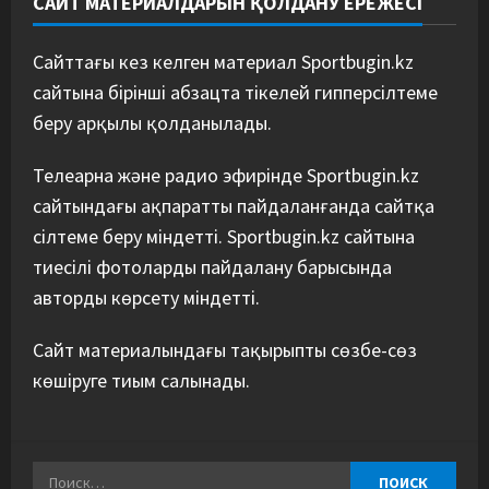
САЙТ МАТЕРИАЛДАРЫН ҚОЛДАНУ ЕРЕЖЕСІ
Сайттағы кез келген материал Sportbugin.kz
сайтына бірінші абзацта тікелей гипперсілтеме
беру арқылы қолданылады.
Телеарна және радио эфирінде Sportbugin.kz
сайтындағы ақпаратты пайдаланғанда сайтқа
сілтеме беру міндетті. Sportbugin.kz сайтына
тиесілі фотоларды пайдалану барысында
авторды көрсету міндетті.
Сайт материалындағы тақырыпты сөзбе-сөз
көшіруге тиым салынады.