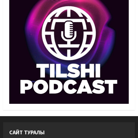
1
07/08/2026
Басты жаңалық
Бокс
Махмұд пен Сәкен: Азия
ойындарына кім барады?
07/08/2026
2
Басты жаңалық
Күрес
“Оңай болған жоқ”: Өзбек
файтері өзінен үш есе ауыр
балуанды таза жеңді
3
07/08/2026
Басты жаңалық
Күрес
Әйгілі Снайдер мен Тажудинов
тағы бір жекпе-жек өткізеді
07/08/2026
4
САЙТ ТУРАЛЫ
Басты жаңалық
Футбол