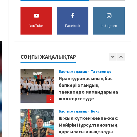
боксшы Төрехан
Сабырханның болашағына
алаңдады
5
YouTube
Facebook
Instagram
06/08/2026
Басты жаңалық
Бокс
Көркем гимнастикадан әлем
чемпионаты: Ел намысын
кімдер қорғайды?
СОҢҒЫ ЖАҢАЛЫҚТАР
1
06/08/2026
Басты жаңалық
Таеквондо
Иран құрамасының бас
бапкері отандық
таеквондо мамандарына
жол көрсетуде
2
06/08/2026
Басты жаңалық
Бокс
Үш жыл күткен жекпе-жек:
Мейірім Нұрсұлтановтың
қарсыласы анықталды