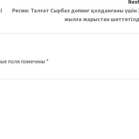
Next
і
Ресми: Талғат Сырбаз допинг қолданғаны үшін 
жылға жарыстан шеттетілд
ные поля помечены
*