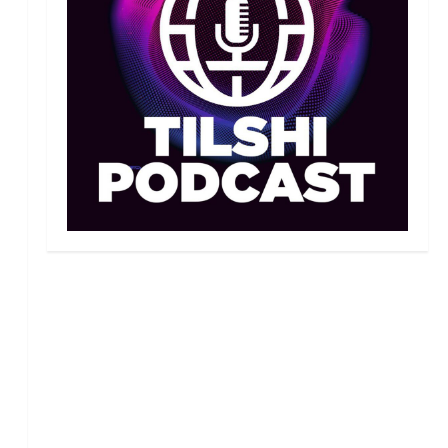
Иран құрамасының бас
бапкері отандық
таеквондо мамандарына
жол көрсетуде
2
06/08/2026
Басты жаңалық
Бокс
Үш жыл күткен жекпе-жек:
Мейірім Нұрсұлтановтың
қарсыласы анықталды
3
06/08/2026
Басқа
Басты жаңалық
Теннис
Қазақстандық теннисші
Бублик өз отаны Ресейде
теннис кортын ашты
4
06/08/2026
Басты жаңалық
Бокс
Қайран уақыт: белгілі
боксшы Төрехан
Сабырханның болашағына