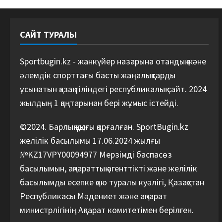
САЙТ ТУРАЛЫ
Sportbugin.kz - жанкүйер назарына отандық және
әлемдік спорттағы басты жаңалықтарды
ұсынатын қазақ тіліндегі республикалық сайт. 2024
жылдың 1 қаңтарынан бері жұмыс істейді.
©2024. Барлық құқығы қорғалған. SportBugin.kz
желілік басылымы 17.06.2024 жылғы
№KZ17VPY00094977 Мерзімді баспасөз
басылымын, ақпараттық агенттікті және желілік
басылымды есепке қою туралы куәлігі, Қазақстан
Республикасы Мәдениет және ақпарат
министрлігінің Ақпарат комитетімен берілген.