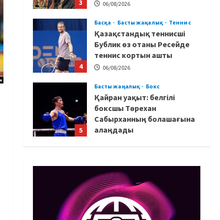
3
06/08/2026
Басқа
Басты жаңалық
Теннис
Қазақстандық теннисші
Бублик өз отаны Ресейде
теннис кортын ашты
4
06/08/2026
Басты жаңалық
Бокс
Қайран уақыт: белгілі
боксшы Төрехан
Сабырханның болашағына
алаңдады
5
06/08/2026
Басты жаңалық
Бокс
Көркем гимнастикадан әлем
чемпионаты: Ел намысын
кімдер қорғайды?
1
06/08/2026
Басты жаңалық
Таеквондо