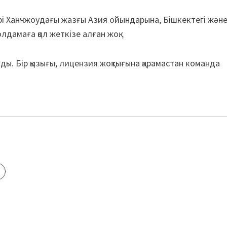
ері Ханчжоудағы жаз­ғы Азия ойын­дарына, Бішкектегі жән
лдамаға қол жеткізе алған жоқ.
ы. Бір қызығы, ли­цензия жоқтығына қарамастан ко­манда