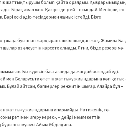
еттік жаттық­тыру­шы болып қайта оралдым. Қыздары­мыз­дың
ы. Бірақ амал жоқ. Қазіргі деңгей – осын­дай. Меніңше, ең
. Бәрі ескі әдіс-тәсілдермен жұ­­мыс істейді. Бізге
 соң жаңа буыннан жарқырап ешкім шыққан жоқ. Жәмила Бақ­
ртшылар өз әлеуетін көрсете алмады. Яғни, бізде резерв мә­
мымаған. Біз күре­сіп бастағанда да жағдай осындай еді.
сей мен Беларусьта өте­тін жат­ты­ғу жиындарына көп қа­тыс­
анбыз. Бұлай айтсам, бап­кер­лер ренжитін шығар. Алайда бұл –
 мен жаттығу жиын­дарына апармайды. Нәтиженің тө­
соны ретімен игеру керек», – дейді мемле­кет­тік
 бұрынғы мүше­сі Айым Әбділдина.