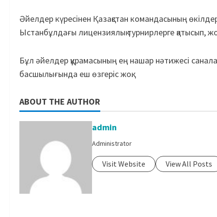
Әйелдер күресінен Қазақстан коман­да­сы­ның өкілд
Ыстан­бұл­дағы лицензиялық турнирлерге қа­тысып, жо
Бұл әйелдер құрамасының ең на­шар нәтижесі саналад
басшылығында еш өзгеріс жоқ.
ABOUT THE AUTHOR
admin
Administrator
Visit Website
View All Posts