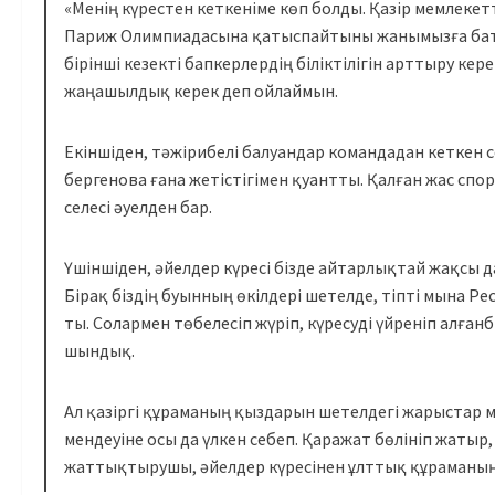
«Менің күрестен кеткеніме көп бол­­ды. Қазір мемлек
Париж Олимпиа­дасына қа­тыс­пайтыны жанымызға батад
бірінші кезек­ті бапкерлердің біліктілігін арттыру керек
жаңашылдық ке­рек деп ойлаймын.
Екіншіден, тәжірибелі балуандар ко­мандадан кеткен
бергенова ғана жетістігімен қуант­ты. Қалған жас спо
се­лесі әуелден бар.
Үшіншіден, әйелдер күресі бізде ай­тарлықтай жақсы да
Бірақ біздің буынның өкілдері шет­елде, тіпті мына Ре
ты. Со­лар­мен төбелесіп жүріп, кү­ре­­суді үйреніп алғ
шын­дық.
Ал қазіргі құраманың қыздарын шет­елдегі жарыстар
мендеуіне осы да үлкен себеп. Қаражат бөлініп жа­тыр, 
жаттықтырушы, әйел­дер күресінен ұлттық құ­ра­маның