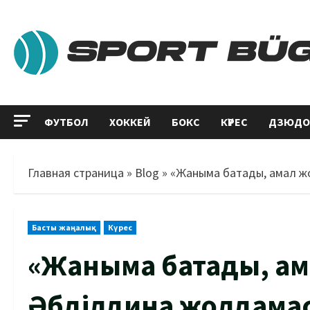
ФУТБОЛ
ХОККЕЙ
БОКС
КҮРЕС
ДЗЮДО
Главная страница
»
Blog
»
«Жаныма батады, амал жо
Басты жаңалық
Күрес
«Жаныма батады, ам
Әбділдина жолдамас