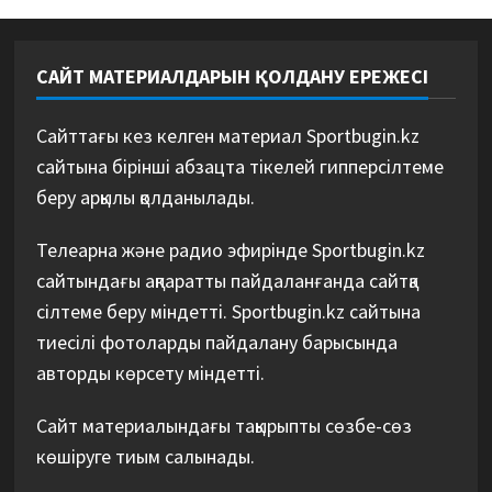
САЙТ МАТЕРИАЛДАРЫН ҚОЛДАНУ ЕРЕЖЕСІ
Сайттағы кез келген материал Sportbugin.kz
сайтына бірінші абзацта тікелей гипперсілтеме
беру арқылы қолданылады.
Телеарна және радио эфирінде Sportbugin.kz
сайтындағы ақпаратты пайдаланғанда сайтқа
сілтеме беру міндетті. Sportbugin.kz сайтына
тиесілі фотоларды пайдалану барысында
авторды көрсету міндетті.
Сайт материалындағы тақырыпты сөзбе-сөз
көшіруге тиым салынады.