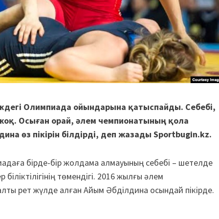
ждегі Олимпиада ойындарына қатыспайды. Себебі,
 жоқ. Осыған орай, әлем чемпионатының қола
на өз пікірін білдірді, деп жазады Sportbugin.kz.
иадаға бірде-бір жол­да­ма алмауының себебі – шетелде
біліктілігінің төмендігі. 2016 жыл­ғы әлем
е алты рет жүл­де алған Айым Әбділдина осындай пікірде.