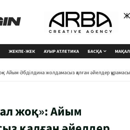
ЖЕКПЕ-ЖЕК
АУЫР АТЛЕТИКА
БАСҚА
МАҚАЛ
қ»: Айым Әбділдина жолдамасыз қалған әйелдер құрамас
ал жоқ»: Айым
ыз қалған әйелдер