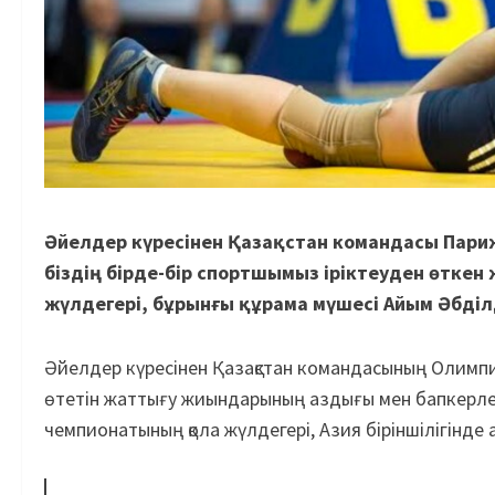
Әйелдер күресінен Қазақстан командасы Пари
біздің бірде-бір спортшымыз іріктеуден өткен
жүлдегері, бұрынғы құрама мүшесі Айым Әбділди
Әйелдер күресінен Қазақстан ко­ман­дасының Олимп
өтетін жат­тығу жиындарының аздығы мен бап­керлер 
чемпионатының қола жүл­де­гері, Азия біріншілігінд