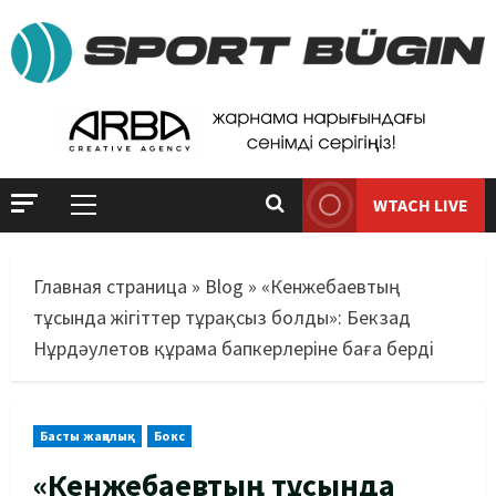
WTACH LIVE
Главная страница
»
Blog
»
«Кенжебаевтың
тұсында жігіттер тұрақсыз болды»: Бекзад
Нұрдәулетов құрама бапкерлеріне баға берді
Басты жаңалық
Бокс
«Кенжебаевтың тұсында