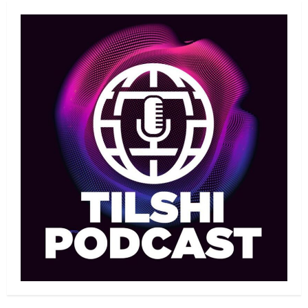
Юсуповтың оралуы: Күрес
федерациясы дағыстандық
маманды тағы да шақыртты
1
05/08/2026
Басты жаңалық
Бокс
Санжар Тәшкенбайдың кәсіпқой
рингтегі алғашқы қарсыласы
анықталды
2
05/08/2026
Басты жаңалық
Дзюдо
Сметов командаға керек: Бас
хатшы Азиадаға баратын құрамға
қатысты не айтты
3
05/08/2026
Басты жаңалық
Күрес
Күрес федерациясы медиа
құрамды жарты жылда үш рет
ауыстырды