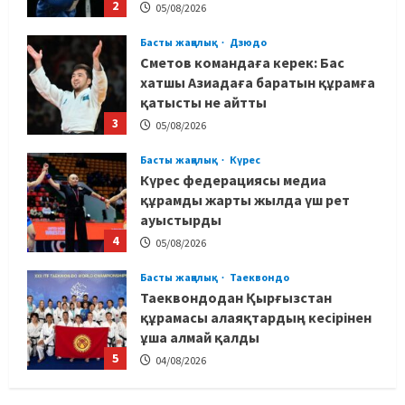
2
05/08/2026
Басты жаңалық
Дзюдо
Сметов командаға керек: Бас
хатшы Азиадаға баратын құрамға
қатысты не айтты
3
05/08/2026
Басты жаңалық
Күрес
Күрес федерациясы медиа
құрамды жарты жылда үш рет
ауыстырды
4
05/08/2026
Басты жаңалық
Таеквондо
Таеквондодан Қырғызстан
құрамасы алаяқтардың кесірінен
ұша алмай қалды
5
04/08/2026
Басты жаңалық
Күрес