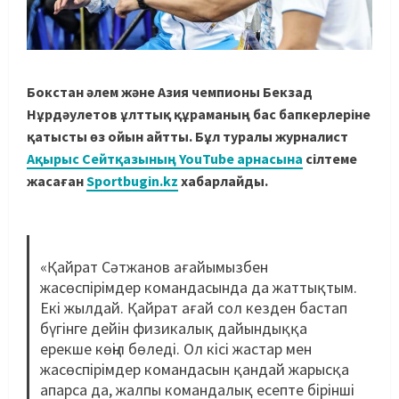
Бокстан әлем және Азия чемпионы Бекзад
Нұрдәулетов ұлттық құраманың бас бапкерлеріне
қатысты өз ойын айтты. Бұл туралы журналист
Ақырыс Сейтқазының YouTube арнасына
сілтеме
жасаған
Sportbugin.kz
хабарлайды.
«Қайрат Сәтжанов ағайымызбен
жасөспірімдер командасында да жаттықтым.
Екі жылдай. Қайрат ағай сол кезден бастап
бүгінге дейін физикалық дайындыққа
ерекше көңіл бөледі. Ол кісі жастар мен
жасөспірімдер командасын қандай жарысқа
апарса да, жалпы командалық есепте бірінші