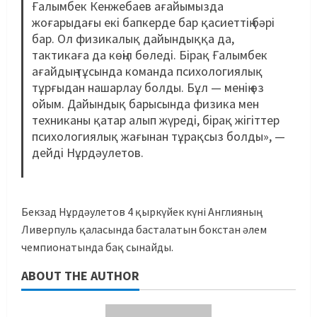
Ғалымбек Кенжебаев ағайымызда
жоғарыдағы екі бапкерде бар қасиеттің бәрі
бар. Ол физикалық дайындыққа да,
тактикаға да көңіл бөледі. Бірақ Ғалымбек
ағайдың тұсында команда психологиялық
тұрғыдан нашарлау болды. Бұл — менің өз
ойым. Дайындық барысында физика мен
техниканы қатар алып жүреді, бірақ жігіттер
психологиялық жағынан тұрақсыз болды», —
дейді Нұрдәулетов.
Бекзад Нұрдәулетов 4 қыркүйек күні Англияның
Ливерпуль қаласында басталатын бокстан әлем
чемпионатында бақ сынайды.
ABOUT THE AUTHOR