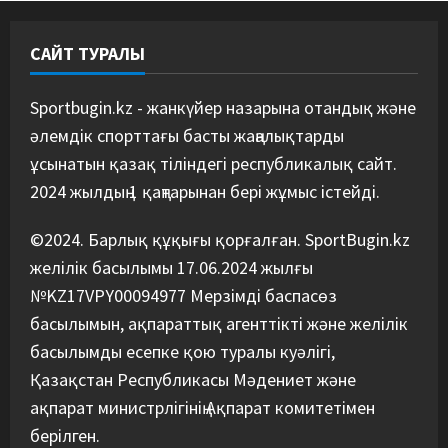
4
05/08/2026
САЙТ ТУРАЛЫ
Басты жаңалық
Таеквондо
Таеквондодан Қырғызстан
құрамасы алаяқтардың кесірінен
Sportbugin.kz - жанкүйер назарына отандық және
ұша алмай қалды
әлемдік спорттағы басты жаңалықтарды
5
04/08/2026
ұсынатын қазақ тіліндегі республикалық сайт.
2024 жылдың 1 қаңтарынан бері жұмыс істейді.
©2024. Барлық құқығы қорғалған. SportBugin.kz
желілік басылымы 17.06.2024 жылғы
№KZ17VPY00094977 Мерзімді баспасөз
басылымын, ақпараттық агенттікті және желілік
басылымды есепке қою туралы куәлігі,
Қазақстан Республикасы Мәдениет және
ақпарат министрлігінің Ақпарат комитетімен
берілген.