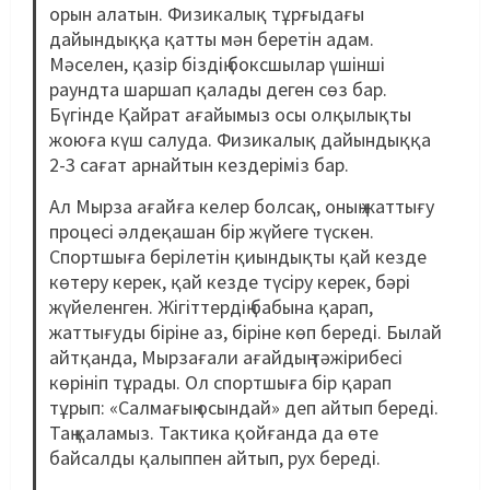
орын алатын. Физикалық тұрғыдағы
дайындыққа қатты мән беретін адам.
Мәселен, қазір біздің боксшылар үшінші
раундта шаршап қалады деген сөз бар.
Бүгінде Қайрат ағайымыз осы олқылықты
жоюға күш салуда. Физикалық дайындыққа
2-3 сағат арнайтын кездеріміз бар.
Ал Мырза ағайға келер болсақ, оның жаттығу
процесі әлдеқашан бір жүйеге түскен.
Спортшыға берілетін қиындықты қай кезде
көтеру керек, қай кезде түсіру керек, бәрі
жүйеленген. Жігіттердің бабына қарап,
жаттығуды біріне аз, біріне көп береді. Былай
айтқанда, Мырзағали ағайдың тәжірибесі
көрініп тұрады. Ол спортшыға бір қарап
тұрып: «Салмағың осындай» деп айтып береді.
Таң қаламыз. Тактика қойғанда да өте
байсалды қалыппен айтып, рух береді.