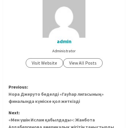
admin
Administrator
Visit Website
View All Posts
Previous:
Нора Джеруто беделді «Гауһар лигасының»
финалында күміске қол жеткізді
Next:
«Мен үшін Ислам қабылдады»: Жанбота
Алдабергенова америкалық жігітін таныстырды