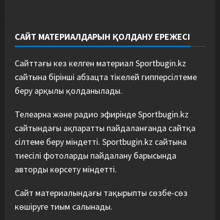
САЙТ МАТЕРИАЛДАРЫН ҚОЛДАНУ ЕРЕЖЕСІ
Сайттағы кез келген материал Sportbugin.kz
сайтына бірінші абзацта тікелей гипперсілтеме
беру арқылы қолданылады.
Телеарна және радио эфирінде Sportbugin.kz
сайтындағы ақпаратты пайдаланғанда сайтқа
сілтеме беру міндетті. Sportbugin.kz сайтына
тиесілі фотоларды пайдалану барысында
авторды көрсету міндетті.
Сайт материалындағы тақырыпты сөзбе-сөз
көшіруге тиым салынады.