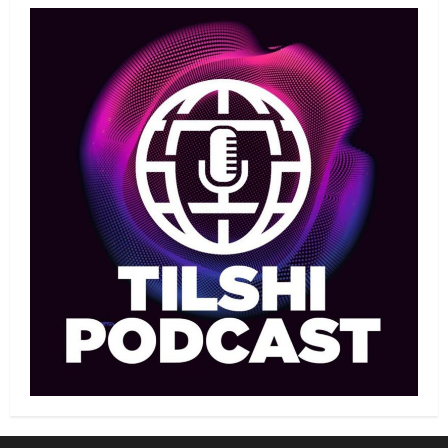
федерациясы дағыстандық
маманды тағы да шақыртты
1
05/08/2026
Басты жаңалық
Бокс
Санжар Тәшкенбайдың кәсіпқой
рингтегі алғашқы қарсыласы
анықталды
2
05/08/2026
Басты жаңалық
Дзюдо
Сметов командаға керек: Бас
хатшы Азиадаға баратын құрамға
қатысты не айтты
3
05/08/2026
Басты жаңалық
Күрес
Күрес федерациясы медиа
құрамды жарты жылда үш рет
ауыстырды