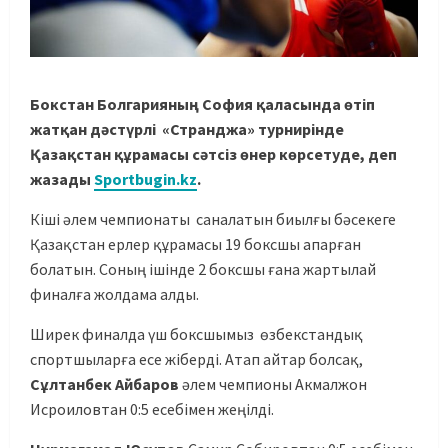
Бокстан Болгарияның София қаласында өтіп
жатқан дәстүрлі «Странджа» турнирінде
Қазақстан құрамасы сәтсіз өнер көрсетуде, деп
жазады
Sportbugin.kz
.
Кіші әлем чемпионаты саналатын биылғы бәсекеге
Қазақстан ерлер құрамасы 19 боксшы апарған
болатын. Соның ішінде 2 боксшы ғана жартылай
финалға жолдама алды.
Ширек финалда үш боксшымыз өзбекстандық
спортшыларға есе жіберді. Атап айтар болсақ,
Сұлтанбек Айбаров
әлем чемпионы Акмалжон
Исроиловтан 0:5 есебімен жеңілді.