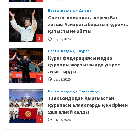
Басты жаңалық
Дзюдо
Сметов командаға керек: Бас
хатшы Азиадаға баратын құрамға
қатысты не айтты
3
05/08/2026
Басты жаңалық
Күрес
Күрес федерациясы медиа
құрамды жарты жылда үш рет
ауыстырды
4
05/08/2026
Басты жаңалық
Таеквондо
Таеквондодан Қырғызстан
құрамасы алаяқтардың кесірінен
ұша алмай қалды
5
04/08/2026
Басты жаңалық
Күрес
Юсуповтың оралуы: Күрес