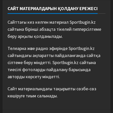
САЙТ МАТЕРИАЛДАРЫН ҚОЛДАНУ ЕРЕЖЕСІ
Сайттағы кез келген материал Sportbugin.kz
сайтына бірінші абзацта тікелей гипперсілтеме
беру арқылы қолданылады.
Телеарна және радио эфирінде Sportbugin.kz
сайтындағы ақпаратты пайдаланғанда сайтқа
сілтеме беру міндетті. Sportbugin.kz сайтына
тиесілі фотоларды пайдалану барысында
авторды көрсету міндетті.
Сайт материалындағы тақырыпты сөзбе-сөз
көшіруге тиым салынады.