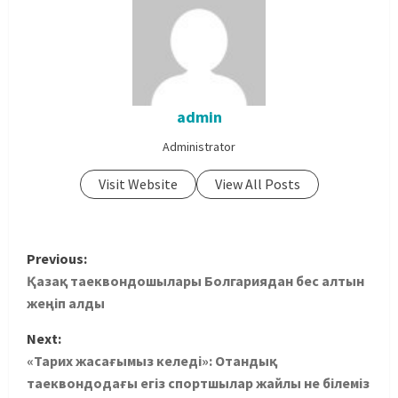
admin
Administrator
Visit Website
View All Posts
Previous:
Қазақ таеквондошылары Болгариядан бес алтын
жеңіп алды
Next:
«Тарих жасағымыз келеді»: Отандық
таеквондодағы егіз спортшылар жайлы не білеміз