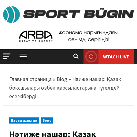
WTACH LIVE
Главная страница
»
Blog
»
Нәтиже нашар: Қазақ
боксшылары өзбек қарсыластарына түгелдей
есе жіберді
Басты жаңалық
Бокс
Нәтиже нашар: Қазақ