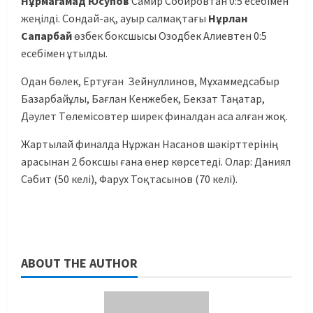
Нұрмагамад Юсупов
Самир Собировтан 0:5 есебімен
жеңілді. Сондай-ақ, ауыр салмақтағы
Нұрлан
Сапарбай
өзбек боксшысы Озодбек Алиевтен 0:5
есебімен ұтылды.
Одан бөлек, Ертуған Зейнуллинов, Мұхаммедсабыр
Базарбайұлы, Бағлан Кенжебек, Бекзат Таңатар,
Дәулет Төлемісовтер ширек финалдан аса алған жоқ.
Жартылай финалда Нұржан Насанов шәкірттерінің
арасынан 2 боксшы ғана өнер көрсетеді. Олар: Даниял
Сәбит (50 келі), Фарух Тоқтасынов (70 келі).
ABOUT THE AUTHOR