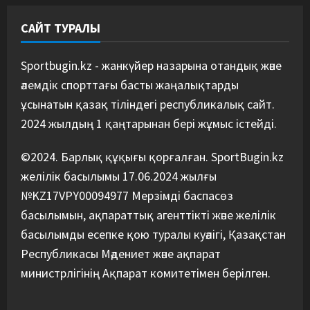
4
05/08/2026
САЙТ ТУРАЛЫ
Басты жаңалық
Таеквондо
Таеквондодан Қырғызстан
құрамасы алаяқтардың кесірінен
Sportbugin.kz - жанкүйер назарына отандық және
ұша алмай қалды
әлемдік спорттағы басты жаңалықтарды
5
04/08/2026
ұсынатын қазақ тіліндегі республикалық сайт.
2024 жылдың 1 қаңтарынан бері жұмыс істейді.
©2024. Барлық құқығы қорғалған. SportBugin.kz
желілік басылымы 17.06.2024 жылғы
№KZ17VPY00094977 Мерзімді баспасөз
басылымын, ақпараттық агенттікті және желілік
басылымды есепке қою туралы куәлігі, Қазақстан
Республикасы Мәдениет және ақпарат
министрлігінің Ақпарат комитетімен берілген.