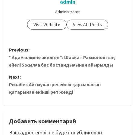
admin
Administrator
Visit Website
View All Posts
Previous:
“Адам өліміне әкелген”: Шавкат Рахмоновтың
әйелі 5 жылға бас бостандығынан айырылды
Next:
Ризабек Айтмұхан ресейлік қарсыласын
қатарынан екінші рет жеңді
Добавить комментарий
Ваш адрес email не будет опубликован.