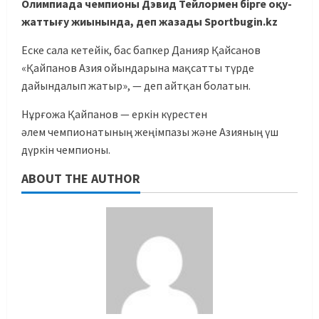
Олимпиада чемпионы Дэвид Тейлормен бірге оқу-
жаттығу жиынында, деп жазады Sportbugin.kz
Еске сала кетейік, бас бапкер Данияр Қайсанов
«Қайпанов Азия ойындарына мақсатты түрде
дайындалып жатыр», — деп айтқан болатын.
Нұрғожа Қайпанов — еркін күрестен
әлем чемпионатының жеңімпазы және Азияның үш
дүркін чемпионы.
ABOUT THE AUTHOR