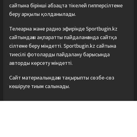
сайтына бірінші абзацта тікелей гипперсілтеме
беру арқылы қолданылады.
Телеарна және радио эфирінде Sportbugin.kz
сайтындағы ақпаратты пайдаланғанда сайтқа
сілтеме беру міндетті. Sportbugin.kz сайтына
тиесілі фотоларды пайдалану барысында
авторды көрсету міндетті.
Сайт материалындағы тақырыпты сөзбе-сөз
көшіруге тиым салынады.