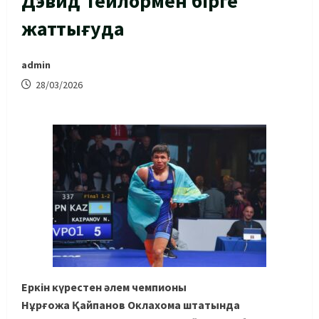
Дэвид Тейлормен бірге
жаттығуда
admin
28/03/2026
Еркін күрестен әлем чемпионы
Нұрғожа Қайпанов Оклахома штатында