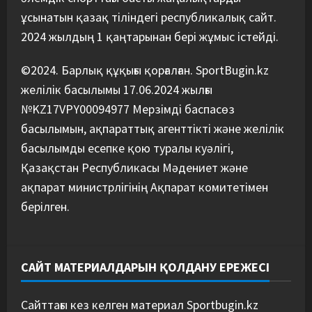
ұсынатын қазақ тіліндегі республикалық сайт.
2024 жылдың 1 қаңтарынан бері жұмыс істейді.
©2024. Барлық құқығы қорғалған. SportBugin.kz
желілік басылымы 17.06.2024 жылғы
№KZ17VPY00094977 Мерзімді баспасөз
басылымын, ақпараттық агенттікті және желілік
басылымды есепке қою туралы куәлігі,
Қазақстан Республикасы Мәдениет және
ақпарат министрлігінің Ақпарат комитетімен
берілген.
САЙТ МАТЕРИАЛДАРЫН ҚОЛДАНУ ЕРЕЖЕСІ
Сайттағы кез келген материал Sportbugin.kz