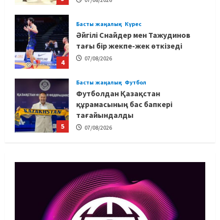
Басты жаңалық
Күрес
Әйгілі Снайдер мен Тажудинов
тағы бір жекпе-жек өткізеді
07/08/2026
4
Басты жаңалық
Футбол
Футболдан Қазақстан
құрамасының бас бапкері
тағайындалды
5
07/08/2026
MMA
Басты жаңалық
Басқалардың жолын жапты: ММА
менеджері Арман Әшімов жайлы
жағымсыз оқиғаны айтты
1
07/08/2026
Басты жаңалық
Бокс
Махмұд пен Сәкен: Азия