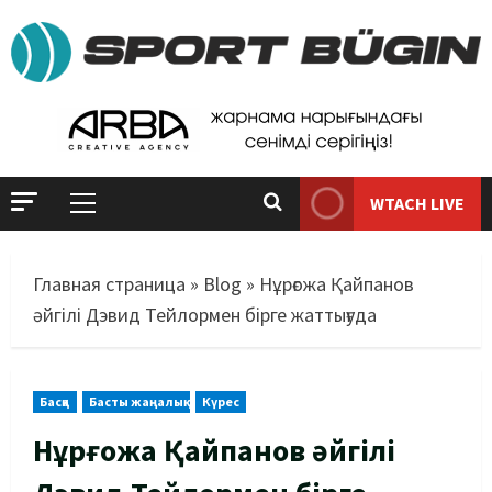
WTACH LIVE
Главная страница
»
Blog
»
Нұрғожа Қайпанов
әйгілі Дэвид Тейлормен бірге жаттығуда
Басқа
Басты жаңалық
Күрес
Нұрғожа Қайпанов әйгілі