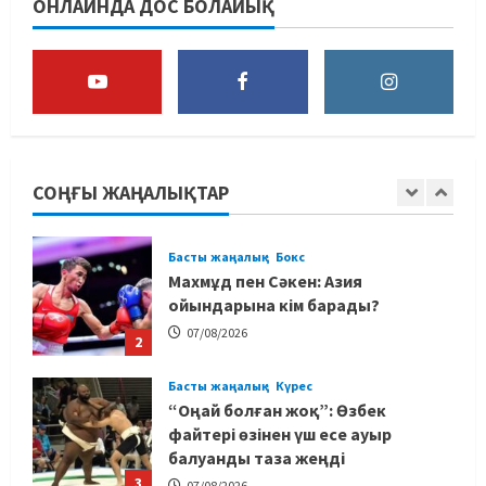
ОНЛАЙНДА ДОС БОЛАЙЫҚ
тағайындалды
5
07/08/2026
MMA
Басты жаңалық
Басқалардың жолын жапты: ММА
менеджері Арман Әшімов жайлы
жағымсыз оқиғаны айтты
1
07/08/2026
СОҢҒЫ ЖАҢАЛЫҚТАР
Басты жаңалық
Бокс
Махмұд пен Сәкен: Азия
ойындарына кім барады?
07/08/2026
2
Басты жаңалық
Күрес
“Оңай болған жоқ”: Өзбек
файтері өзінен үш есе ауыр
балуанды таза жеңді
3
07/08/2026