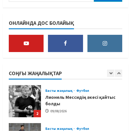
Басты жаңалық
Дзюдо
“Абені ұтуға болады, аңдысып
ОНЛАЙНДА ДОС БОЛАЙЫҚ
отырмыз”: Қырғызбаев
мәлімдеме жасады
5
08/08/2026
Басты жаңалық
Дзюдо
Елдос пен Такеока: Алматы
татамиінде әлем чемпиондары
СОҢҒЫ ЖАҢАЛЫҚТАР
09/08/2026
1
Басты жаңалық
Футбол
Лионель Мессидің әкесі қайтыс
болды
09/08/2026
2
Басты жаңалық
Футбол