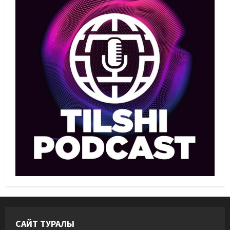
09/08/2026
1
Басты жаңалық
Футбол
Лионель Мессидің әкесі қайтыс
болды
09/08/2026
2
Басты жаңалық
Футбол
Дастан Сәтпаев «Челси» сапында
алғашқы трофейін жеңіп алды
09/08/2026
3
MMA
Басты жаңалық
Қазақстандық MMA жауынгері
Қытайда нокаутпен жеңілді
09/08/2026
4
САЙТ ТУРАЛЫ
Басты жаңалық
Дзюдо