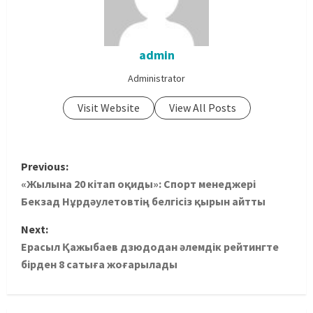
admin
Administrator
Visit Website
View All Posts
Previous:
«Жылына 20 кітап оқиды»: Спорт менеджері
Бекзад Нұрдәулетовтің белгісіз қырын айтты
Next:
Ерасыл Қажыбаев дзюдодан әлемдік рейтингте
бірден 8 сатыға жоғарылады