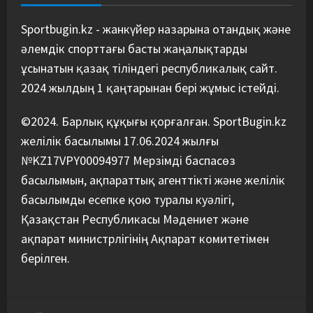
“Абені ұтуға болады, аңдысып
отырмыз”: Қырғызбаев
Sportbugin.kz - жанкүйер назарына отандық және
мәлімдеме жасады
әлемдік спорттағы басты жаңалықтарды
5
08/08/2026
ұсынатын қазақ тіліндегі республикалық сайт.
2024 жылдың 1 қаңтарынан бері жұмыс істейді.
©2024. Барлық құқығы қорғалған. SportBugin.kz
желілік басылымы 17.06.2024 жылғы
№KZ17VPY00094977 Мерзімді баспасөз
басылымын, ақпараттық агенттікті және желілік
басылымды есепке қою туралы куәлігі,
Қазақстан Республикасы Мәдениет және
ақпарат министрлігінің Ақпарат комитетімен
берілген.