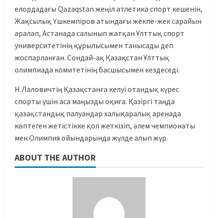
елордадағы Qazaqstan жеңіл атлетика спорт кешенін,
Жақсылық Үшкемпіров атындағы жекпе-жек сарайын
аралап, Астанада салынып жатқан Ұлттық спорт
университетінің құрылысымен танысады деп
жоспарланған. Сондай-ақ Қазақстан Ұлттық
олимпиада комитетінің басшысымен кездеседі.
Н.Лаловичтің Қазақстанға келуі отандық күрес
спорты үшін аса маңызды оқиға. Қазіргі таңда
қазақстандық палуандар халықаралық аренада
көптеген жетістікке қол жеткізіп, әлем чемпионаты
мен Олимпия ойындарында жүлде алып жүр.
ABOUT THE AUTHOR