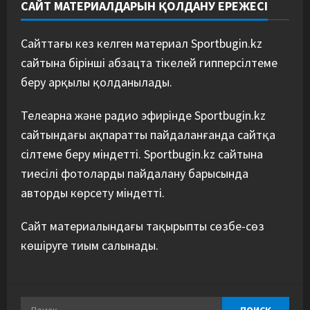
САЙТ МАТЕРИАЛДАРЫН ҚОЛДАНУ ЕРЕЖЕСІ
Сайттағы кез келген материал Sportbugin.kz
сайтына бірінші абзацта тікелей гипперсілтеме
беру арқылы қолданылады.
Телеарна және радио эфирінде Sportbugin.kz
сайтындағы ақпаратты пайдаланғанда сайтқа
сілтеме беру міндетті. Sportbugin.kz сайтына
тиесілі фотоларды пайдалану барысында
авторды көрсету міндетті.
Сайт материалындағы тақырыпты сөзбе-сөз
көшіруге тиым салынады.