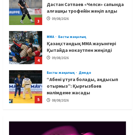
Дастан Сәтпаев «Челси» сапында
алғашқы трофейін жеңіп алды
09/08/2026
3
MMA
Басты жаңалық
Қазақстандық MMA жауынгері
Қытайда нокаутпен жеңілді
09/08/2026
4
Басты жаңалық
Дзюдо
“Абені ұтуға болады, аңдысып
отырмыз”: Қырғызбаев
мәлімдеме жасады
5
08/08/2026
Басты жаңалық
Дзюдо
Елдос пен Такеока: Алматы
татамиінде әлем чемпиондары