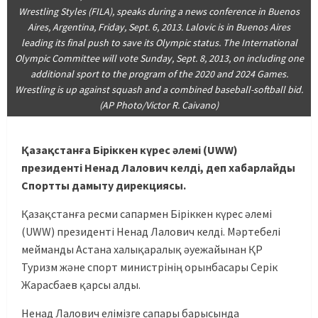
Wrestling Styles (FILA), speaks during a news conference in Buenos
Aires, Argentina, Friday, Sept. 6, 2013. Lalovic is in Buenos Aires
leading its final push to save its Olympic status. The International
Olympic Committee will vote Sunday, Sept. 8, 2013, on including one
additional sport to the program of the 2020 and 2024 Games.
Wrestling is up against squash and a combined baseball-softball bid.
(AP Photo/Victor R. Caivano)
Қазақстанға Біріккен күрес әлемі (UWW)
президенті Ненад Лалович келді, деп хабарлайды
Спортты дамыту дирекциясы.
Қазақстанға ресми сапармен Біріккен күрес әлемі
(UWW) президенті Ненад Лалович келді. Мәртебелі
мейманды Астана халықаралық әуежайынан ҚР
Туризм және спорт министрінің орынбасары Серік
Жарасбаев қарсы алды.
Ненад Лалович елімізге сапары барысында