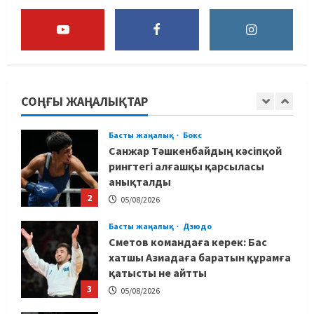
маманды тағы да шақыртты
1
05/08/2026
Басты жаңалық
Бокс
Санжар Тәшкенбайдың кәсіпқой
рингтегі алғашқы қарсыласы
СОҢҒЫ ЖАҢАЛЫҚТАР
анықталды
2
05/08/2026
Басты жаңалық
Дзюдо
Сметов командаға керек: Бас
хатшы Азиадаға баратын құрамға
қатысты не айтты
3
05/08/2026
Басты жаңалық
Күрес
Күрес федерациясы медиа
құрамды жарты жылда үш рет
ауыстырды
4
05/08/2026