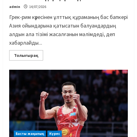
admin
14/07/2026
Грек-рим күресінен ұлттық құраманың бас бапкері
Азия ойындарына қатысатын балуандардың
алдын ала тізімі жасалғанын мәлімдеді, деп
хабарлайды...
Толығырақ
Басты жаңалық
Күрес