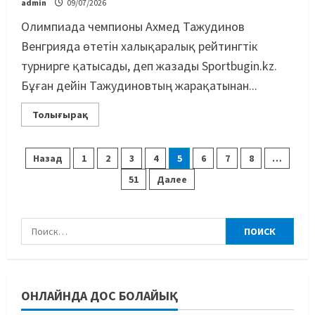
admin
09/07/2026
Басты жаңалық
Дзюдо
Сметов командаға керек: Бас
Олимпиада чемпионы Ахмед Тажудинов
хатшы Азиадаға баратын құрамға
Венгрияда өтетін халықаралық рейтингтік
қатысты не айтты
турнирге қатысады, деп жазады Sportbugin.kz.
3
05/08/2026
Бұған дейін Тажудиновтың жарақатынан...
Басты жаңалық
Күрес
Күрес федерациясы медиа
Толығырақ
құрамды жарты жылда үш рет
ауыстырды
Назад
1
2
3
4
5
6
7
8
…
4
05/08/2026
51
Далее
Басты жаңалық
Таеквондо
Таеквондодан Қырғызстан
құрамасы алаяқтардың кесірінен
ұша алмай қалды
5
04/08/2026
Басты жаңалық
Күрес
ОНЛАЙНДА ДОС БОЛАЙЫҚ
Юсуповтың оралуы: Күрес
федерациясы дағыстандық