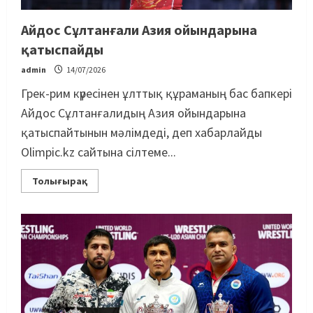
Айдос Сұлтанғали Азия ойындарына
қатыспайды
admin
14/07/2026
Грек-рим күресінен ұлттық құраманың бас бапкері
Айдос Сұлтанғалидың Азия ойындарына
қатыспайтынын мәлімдеді, деп хабарлайды
Olimpic.kz сайтына сілтеме...
Толығырақ