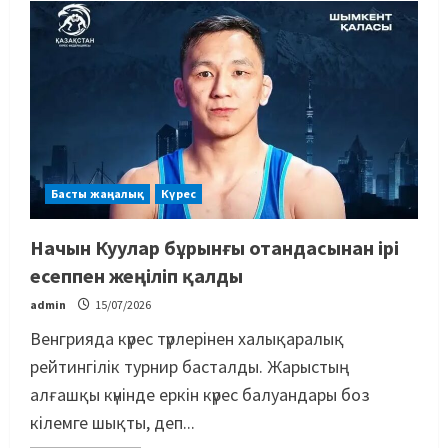
Басты жаңалық
Күрес
Начын Куулар бұрынғы отандасынан ірі
есеппен жеңіліп қалды
admin
15/07/2026
Венгрияда күрес түрлерінен халықаралық
рейтингілік турнир басталды. Жарыстың
алғашқы күнінде еркін күрес балуандары боз
кілемге шықты, деп...