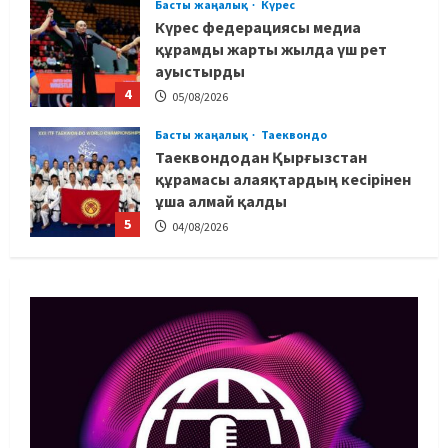
Басты жаңалық
Таеквондо
Таеквондодан Қырғызстан
құрамасы алаяқтардың кесірінен
ұша алмай қалды
5
04/08/2026
Басты жаңалық
Күрес
Юсуповтың оралуы: Күрес
федерациясы дағыстандық
маманды тағы да шақыртты
1
05/08/2026
Басты жаңалық
Бокс
Санжар Тәшкенбайдың кәсіпқой
рингтегі алғашқы қарсыласы
анықталды
2
05/08/2026
Басты жаңалық
Дзюдо
Сметов командаға керек: Бас