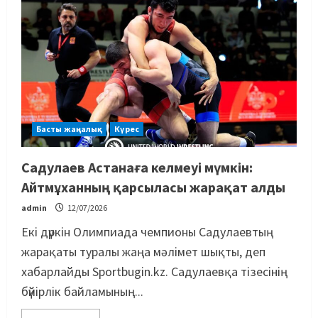
Басты жаңалық
Күрес
Садулаев Астанаға келмеуі мүмкін:
Айтмұханның қарсыласы жарақат алды
admin
12/07/2026
Екі дүркін Олимпиада чемпионы Садулаевтың
жарақаты туралы жаңа мәлімет шықты, деп
хабарлайды Sportbugin.kz. Садулаевқа тізесінің
бүйірлік байламының...