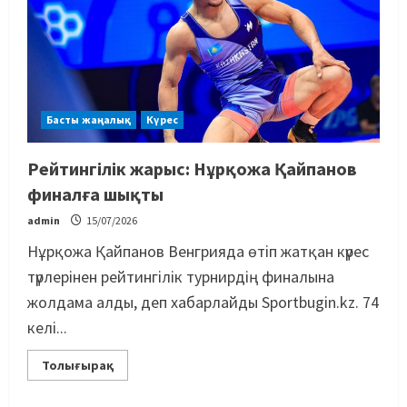
Басты жаңалық
Күрес
Рейтингілік жарыс: Нұрқожа Қайпанов
финалға шықты
admin
15/07/2026
Нұрқожа Қайпанов Венгрияда өтіп жатқан күрес
түрлерінен рейтингілік турнирдің финалына
жолдама алды, деп хабарлайды Sportbugin.kz. 74
келі...
Толығырақ