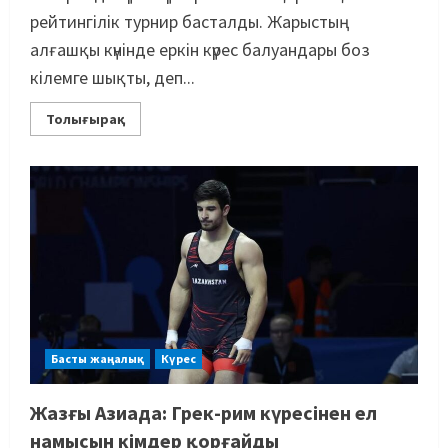
рейтингілік турнир басталды. Жарыстың
алғашқы күнінде еркін күрес балуандары боз
кілемге шықты, деп...
Толығырақ
Басты жаңалық
Күрес
Жазғы Азиада: Грек-рим күресінен ел
намысын кімдер қорғайды