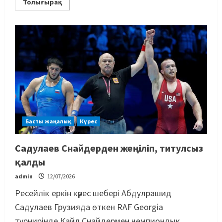
Толығырақ
Басты жаңалық
Күрес
Садулаев Снайдерден жеңіліп, титулсыз
қалды
admin
12/07/2026
Ресейлік еркін күрес шебері Абдулрашид
Садулаев Грузияда өткен RAF Georgia
турнирінде Кайл Снайдермен чемпиондық