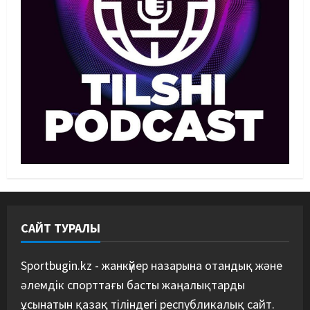
хатшы Азиадаға баратын құрамға
қатысты не айтты
3
05/08/2026
Басты жаңалық
Күрес
Күрес федерациясы медиа
құрамды жарты жылда үш рет
ауыстырды
4
05/08/2026
Басты жаңалық
Таеквондо
Таеквондодан Қырғызстан
құрамасы алаяқтардың кесірінен
ұша алмай қалды
5
04/08/2026
САЙТ ТУРАЛЫ
Sportbugin.kz - жанкүйер назарына отандық және
әлемдік спорттағы басты жаңалықтарды
ұсынатын қазақ тіліндегі республикалық сайт.