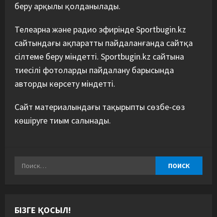
беру арқылы қолданылады.
Телеарна және радио эфирінде Sportbugin.kz
сайтындағы ақпаратты пайдаланғанда сайтқа
сілтеме беру міндетті. Sportbugin.kz сайтына
тиесілі фотоларды пайдалану барысында
авторды көрсету міндетті.
Сайт материалындағы тақырыпты сөзбе-сөз
көшіруге тиым салынады.
БІЗГЕ ҚОСЫЛ!