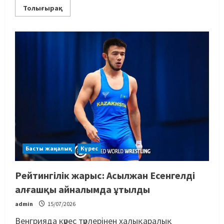
Толығырақ
Басты жаңалық
Күрес
Рейтингілік жарыс: Асылжан Есенгелді
алғашқы айналымда ұтылды
admin
15/07/2026
Венгрияда күрес түрлерінен халықаралық