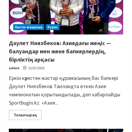
Басты жаңалық
Күрес
Дәулет Ниязбеков: Азиядағы жеңіс —
балуандар мен жеке бапкерлердің,
бірліктің арқасы
admin
13/07/2026
Еркін күрестен жастар құрамасының бас бапкері
Дәулет Ниязбеков Таиландта өткен Азия
чемпионатын қорытындылады, деп хабарлайды
Sportbugin.kz. «Азия...
Толығырақ