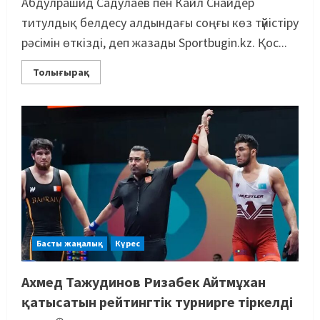
Абдулрашид Садулаев пен Кайл Снайдер
титулдық белдесу алдындағы соңғы көз түйістіру
рәсімін өткізді, деп жазады Sportbugin.kz. Қос...
Толығырақ
Басты жаңалық
Бокс
Басты жаңалық
Күрес
Санжар Тәшкенбайдың кәсіпқой
рингтегі алғашқы қарсыласы
Ахмед Тажудинов Ризабек Айтмұхан
анықталды
2
қатысатын рейтингтік турнирге тіркелді
05/08/2026