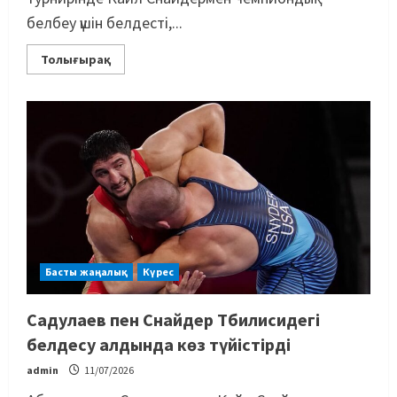
белбеу үшін белдесті,...
Толығырақ
Басты жаңалық
Күрес
Садулаев пен Снайдер Тбилисидегі
белдесу алдында көз түйістірді
admin
11/07/2026