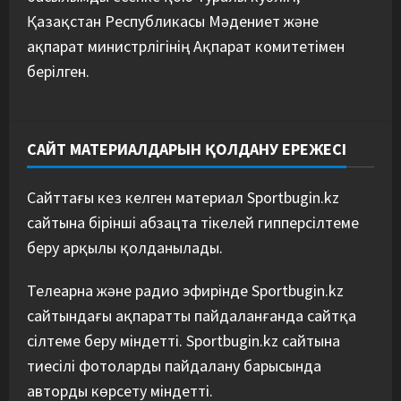
Қазақстан Республикасы Мәдениет және
ақпарат министрлігінің Ақпарат комитетімен
берілген.
САЙТ МАТЕРИАЛДАРЫН ҚОЛДАНУ ЕРЕЖЕСІ
Сайттағы кез келген материал Sportbugin.kz
сайтына бірінші абзацта тікелей гипперсілтеме
беру арқылы қолданылады.
Телеарна және радио эфирінде Sportbugin.kz
сайтындағы ақпаратты пайдаланғанда сайтқа
сілтеме беру міндетті. Sportbugin.kz сайтына
тиесілі фотоларды пайдалану барысында
авторды көрсету міндетті.