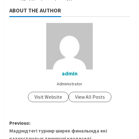
ABOUT THE AUTHOR
admin
Administrator
Visit Website
View All Posts
Previous:
Мадридтегі турнир ширек финалында екі
қазақстандық теннисші кездеседі