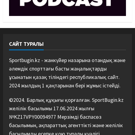
Басты жаңалық
Күрес
Күрес федерациясы медиа
құрамды жарты жылда үш рет
ауыстырды
4
05/08/2026
САЙТ ТУРАЛЫ
Басты жаңалық
Таеквондо
Таеквондодан Қырғызстан
құрамасы алаяқтардың кесірінен
Sportbugin.kz - жанкүйер назарына отандық және
ұша алмай қалды
әлемдік спорттағы басты жаңалықтарды
5
04/08/2026
ұсынатын қазақ тіліндегі республикалық сайт.
2024 жылдың 1 қаңтарынан бері жұмыс істейді.
©2024. Барлық құқығы қорғалған. SportBugin.kz
желілік басылымы 17.06.2024 жылғы
№KZ17VPY00094977 Мерзімді баспасөз
басылымын, ақпараттық агенттікті және желілік
басылымды есепке қою туралы куәлігі,