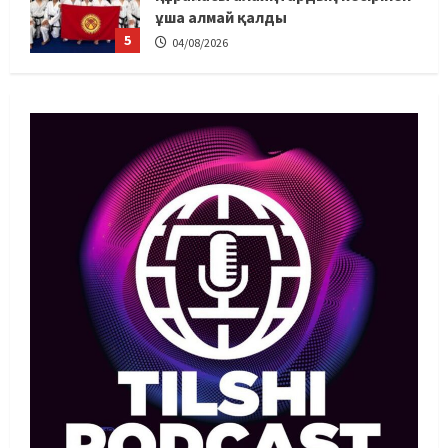
ұша алмай қалды
5
04/08/2026
Басты жаңалық
Күрес
Юсуповтың оралуы: Күрес
федерациясы дағыстандық
маманды тағы да шақыртты
1
05/08/2026
Басты жаңалық
Бокс
Санжар Тәшкенбайдың кәсіпқой
рингтегі алғашқы қарсыласы
анықталды
2
05/08/2026
Басты жаңалық
Дзюдо
Сметов командаға керек: Бас
хатшы Азиадаға баратын құрамға
қатысты не айтты
3
05/08/2026