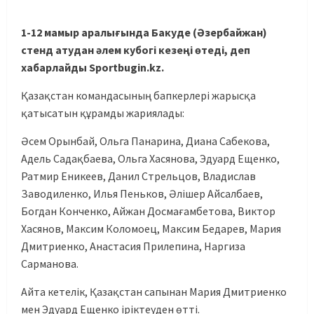
1-12 мамыр аралығында Бакуде (Әзербайжан)
стенд атудан әлем кубогі кезеңі өтеді, деп
хабарлайды Sportbugin.kz.
Қазақстан командасының бапкерлері жарысқа
қатысатын құрамды жариялады:
Әсем Орынбай, Ольга Панарина, Диана Сабекова,
Адель Садақбаева, Ольга Хасянова, Эдуард Ещенко,
Ратмир Еникеев, Данил Стрельцов, Владислав
Заводиленко, Илья Пеньков, Әлішер Айсалбаев,
Богдан Конченко, Айжан Досмағамбетова, Виктор
Хасянов, Максим Коломоец, Максим Бедарев, Мария
Дмитриенко, Анастасия Прилепина, Наргиза
Сарманова.
Айта кетелік, Қазақстан сапынан Мария Дмитриенко
мен Эдуард Ещенко іріктеуден өтті.