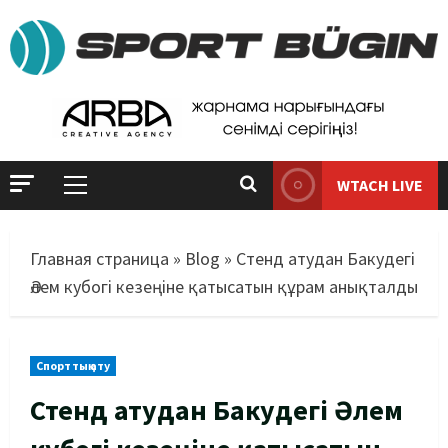
WTACH LIVE
Главная страница
»
Blog
»
Стенд атудан Бакудегі
Әлем кубогі кезеңіне қатысатын құрам анықталды
Спорттық ату
Стенд атудан Бакудегі Әлем