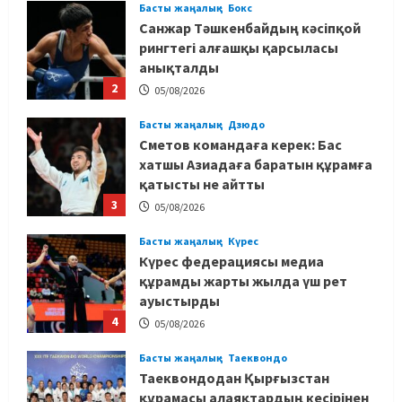
Басты жаңалық
Бокс
Санжар Тәшкенбайдың кәсіпқой
рингтегі алғашқы қарсыласы
анықталды
2
05/08/2026
Басты жаңалық
Дзюдо
Сметов командаға керек: Бас
хатшы Азиадаға баратын құрамға
қатысты не айтты
3
05/08/2026
Басты жаңалық
Күрес
Күрес федерациясы медиа
құрамды жарты жылда үш рет
ауыстырды
4
05/08/2026
Басты жаңалық
Таеквондо
Таеквондодан Қырғызстан
құрамасы алаяқтардың кесірінен