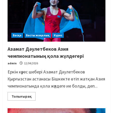
Басқа
Басты жаңалық
Күрес
Азамат Дәулетбеков Азия
чемпионатының қола жүлдегері
admin
12/04/2026
Еркін күрес шебері Азамат Дәулетбеков
Қырғызстан астанасы Бішкекте өтіп жатқан Азия
чемпионатында қола жүлдеге ие болды, деп...
Толығырақ