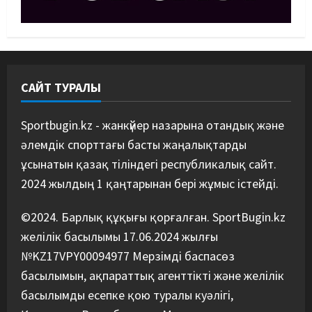
Басты жаңалық
Футбол
Футболдан Қазақстан
құрамасының бас бапкері
тағайындалды
5
07/08/2026
САЙТ ТУРАЛЫ
Sportbugin.kz - жанкүйер назарына отандық және
әлемдік спорттағы басты жаңалықтарды
ұсынатын қазақ тіліндегі республикалық сайт.
2024 жылдың 1 қаңтарынан бері жұмыс істейді.
©2024. Барлық құқығы қорғалған. SportBugin.kz
желілік басылымы 17.06.2024 жылғы
№KZ17VPY00094977 Мерзімді баспасөз
басылымын, ақпараттық агенттікті және желілік
басылымды есепке қою туралы куәлігі,