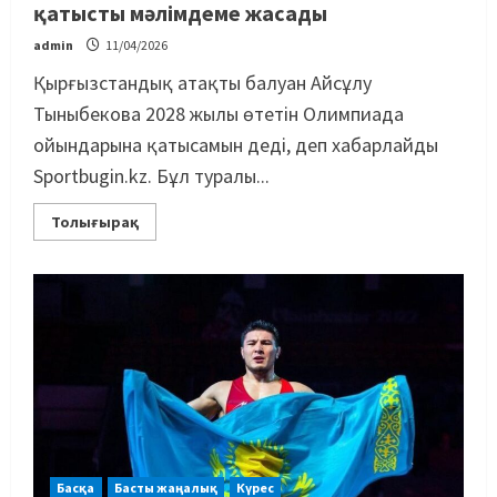
қатысты мәлімдеме жасады
admin
11/04/2026
Қырғызстандық атақты балуан Айсұлу
Тыныбекова 2028 жылы өтетін Олимпиада
ойындарына қатысамын деді, деп хабарлайды
Sportbugin.kz. Бұл туралы...
Толығырақ
Басқа
Басты жаңалық
Күрес