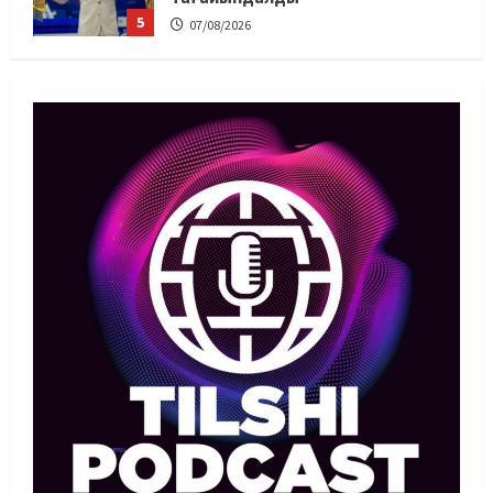
1
07/08/2026
Басты жаңалық
Бокс
Махмұд пен Сәкен: Азия
ойындарына кім барады?
07/08/2026
2
Басты жаңалық
Күрес
“Оңай болған жоқ”: Өзбек
файтері өзінен үш есе ауыр
балуанды таза жеңді
3
07/08/2026
Басты жаңалық
Күрес
Әйгілі Снайдер мен Тажудинов
тағы бір жекпе-жек өткізеді
07/08/2026
4