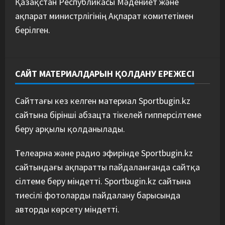
Қазақстан Республикасы Мәдениет және
ақпарат министрлігінің Ақпарат комитетімен
берілген.
САЙТ МАТЕРИАЛДАРЫН ҚОЛДАНУ ЕРЕЖЕСІ
Сайттағы кез келген материал Sportbugin.kz
сайтына бірінші абзацта тікелей гипперсілтеме
беру арқылы қолданылады.
Телеарна және радио эфирінде Sportbugin.kz
сайтындағы ақпаратты пайдаланғанда сайтқа
сілтеме беру міндетті. Sportbugin.kz сайтына
тиесілі фотоларды пайдалану барысында
авторды көрсету міндетті.