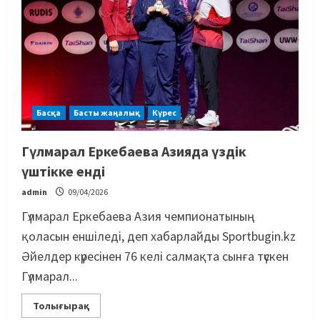
Басқа
Басты жаңалық
Күрес
Гүлмарал Еркебаева Азияда үздік
үштікке енді
admin
09/04/2026
Гүлмарал Еркебаева Азия чемпионатының
қоласын еншіледі, деп хабарлайды Sportbugin.kz
Әйелдер күресінен 76 келі салмақта сынға түскен
Гүлмарал...
Толығырақ