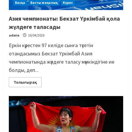
Басқа
Басты жаңалық
Күрес
Азия чемпионаты: Бекзат Үркімбай қола
жүлдеге таласады
admin
10/04/2026
Еркін күрестен 97 келіде сынға түсетін
отандасымыз Бекзат Үркімбай Азия
чемпионатында жүлдеге таласу мүмкіндігіне ие
болды, деп...
Толығырақ