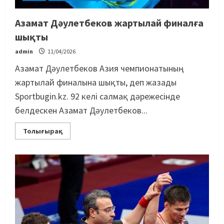
Азамат Дәулетбеков жартылай финалға
шықты
admin
11/04/2026
Азамат Дәулетбеков Азия чемпионатының
жартылай финалына шықты, деп жазады
Sportbugin.kz. 92 келі салмақ дәрежесінде
белдескен Азамат Дәулетбеков...
Толығырақ