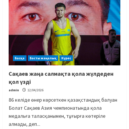
Басқа
Басты жаңалық
Күрес
Сақаев жаңа салмақта қола жүлдеден
қол үзді
admin
12/04/2026
86 келіде өнер көрсеткен қазақстандық балуан
Болат Сақаев Азия чемпионатында қола
медальға таласқанымен, тұғырға көтеріле
алмады, деп...