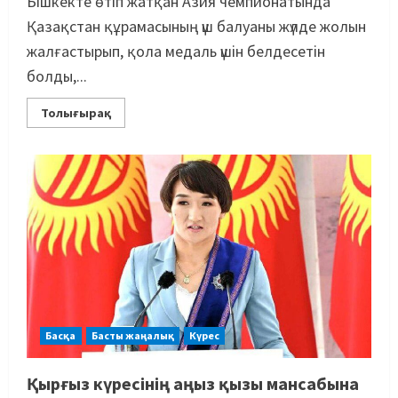
Бішкекте өтіп жатқан Азия чемпионатында
Қазақстан құрамасының үш балуаны жүлде жолын
жалғастырып, қола медаль үшін белдесетін
болды,...
Толығырақ
Басқа
Басты жаңалық
Күрес
Қырғыз күресінің аңыз қызы мансабына