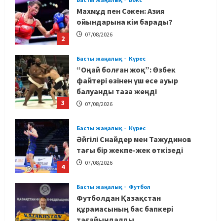
“Оңай болған жоқ”: Өзбек
файтері өзінен үш есе ауыр
балуанды таза жеңді
3
07/08/2026
Басты жаңалық
Күрес
Әйгілі Снайдер мен Тажудинов
тағы бір жекпе-жек өткізеді
07/08/2026
4
Басты жаңалық
Футбол
Футболдан Қазақстан
құрамасының бас бапкері
тағайындалды
5
07/08/2026
MMA
Басты жаңалық
Басқалардың жолын жапты: ММА
менеджері Арман Әшімов жайлы
жағымсыз оқиғаны айтты