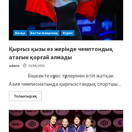
Басқа
Басты жаңалық
Күрес
Қырғыз қызы өз жерінде чемптондық
атағын қорғай алмады
admin
10/04/2026
Бішкекте күрес түрлерінен өтіп жатқан
Азия чемпионатында қырғызстандық спортшы...
Толығырақ