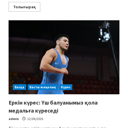
Толығырақ
Басқа
Басты жаңалық
Күрес
Еркін күрес: Үш балуанымыз қола
медальға күреседі
admin
12/04/2026