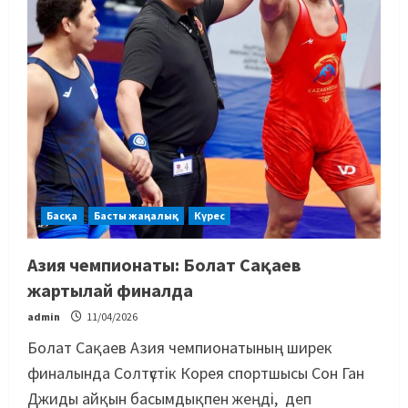
Басқа
Басты жаңалық
Күрес
Азия чемпионаты: Болат Сақаев
жартылай финалда
admin
11/04/2026
Болат Сақаев Азия чемпионатының ширек
финалында Солтүстік Корея спортшысы Сон Ган
Джиды айқын басымдықпен жеңді, деп