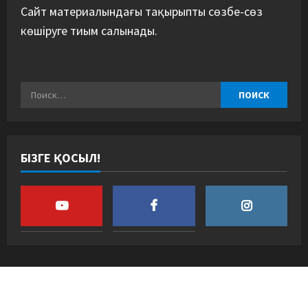
Сайт материалындағы тақырыпты сөзбе-сөз
көшіруге тиым салынады.
БІЗГЕ ҚОСЫЛ!
Copyright © Барлық құқық қорғалған.
|
MoreNews
от AF themes.