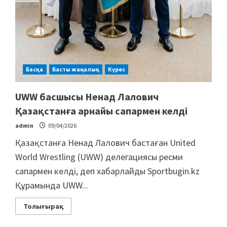
Басты жаңалық
Бокс
Махмұд пен Сәкен: Азия
Басқа
Басты жаңалық
Күрес
ойындарына кім барады?
UWW басшысы Ненад Лалович
07/08/2026
2
Қазақстанға арнайы сапармен келді
Басты жаңалық
Күрес
admin
09/04/2026
“Оңай болған жоқ”: Өзбек
файтері өзінен үш есе ауыр
Қазақстанға Ненад Лалович бастаған United
балуанды таза жеңді
World Wrestling (UWW) делегациясы ресми
3
07/08/2026
сапармен келді, деп хабарлайды Sportbugin.kz
Құрамында UWW...
Басты жаңалық
Күрес
Әйгілі Снайдер мен Тажудинов
Толығырақ
тағы бір жекпе-жек өткізеді
07/08/2026