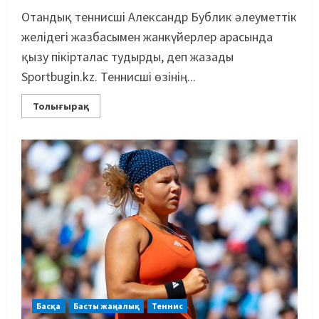
Отандық теннисші Александр Бублик әлеуметтік
желідегі жазбасымен жанкүйерлер арасында
қызу пікірталас тудырды, деп жазады
Sportbugin.kz. Теннисші өзінің...
Толығырақ
Басқа
Басты жаңалық
Теннис