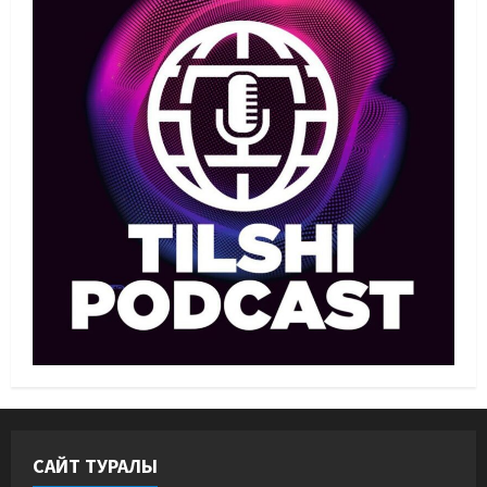
ойындарына кім барады?
07/08/2026
2
Басты жаңалық
Күрес
“Оңай болған жоқ”: Өзбек
файтері өзінен үш есе ауыр
балуанды таза жеңді
3
07/08/2026
Басты жаңалық
Күрес
Әйгілі Снайдер мен Тажудинов
тағы бір жекпе-жек өткізеді
07/08/2026
4
Басты жаңалық
Футбол
Футболдан Қазақстан
құрамасының бас бапкері
тағайындалды
САЙТ ТУРАЛЫ
5
07/08/2026