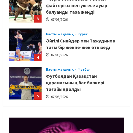
Басты жаңалық
Күрес
Әйгілі Снайдер мен Тажудинов
тағы бір жекпе-жек өткізеді
07/08/2026
4
Басты жаңалық
Футбол
Футболдан Қазақстан
құрамасының бас бапкері
тағайындалды
5
07/08/2026
MMA
Басты жаңалық
Басқалардың жолын жапты: ММА
менеджері Арман Әшімов жайлы
жағымсыз оқиғаны айтты
1
07/08/2026
Басты жаңалық
Бокс
Махмұд пен Сәкен: Азия