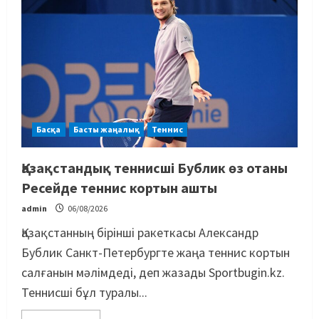
Басқа
Басты жаңалық
Теннис
Қазақстандық теннисші Бублик өз отаны
Ресейде теннис кортын ашты
admin
06/08/2026
Қазақстанның бірінші ракеткасы Александр
Бублик Санкт-Петербургте жаңа теннис кортын
салғанын мәлімдеді, деп жазады Sportbugin.kz.
Теннисші бұл туралы...