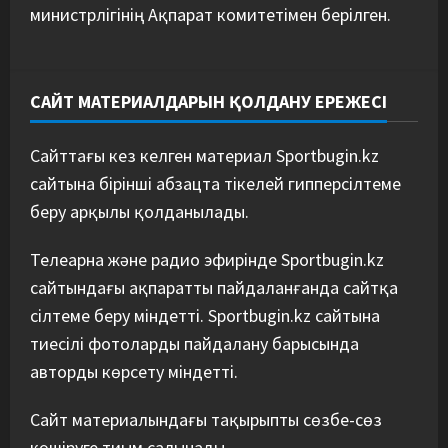
министрлігінің Ақпарат комитетімен берілген.
САЙТ МАТЕРИАЛДАРЫН ҚОЛДАНУ ЕРЕЖЕСІ
Сайттағы кез келген материал Sportbugin.kz
сайтына бірінші абзацта тікелей гипперсілтеме
беру арқылы қолданылады.
Телеарна және радио эфирінде Sportbugin.kz
сайтындағы ақпаратты пайдаланғанда сайтқа
сілтеме беру міндетті. Sportbugin.kz сайтына
тиесілі фотоларды пайдалану барысында
авторды көрсету міндетті.
Сайт материалындағы тақырыпты сөзбе-сөз
көшіруге тиым салынады.