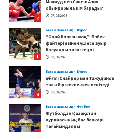
Махмұд пен Сәкен: Азия
ойындарына кім барады?
07/08/2026
2
Басты жаңалық
Күрес
“Оңай болған жоқ”: Өзбек
файтері өзінен үш есе ауыр
балуанды таза жеңді
3
07/08/2026
Басты жаңалық
Күрес
Әйгілі Снайдер мен Тажудинов
тағы бір жекпе-жек өткізеді
07/08/2026
4
Басты жаңалық
Футбол
Футболдан Қазақстан
құрамасының бас бапкері
тағайындалды