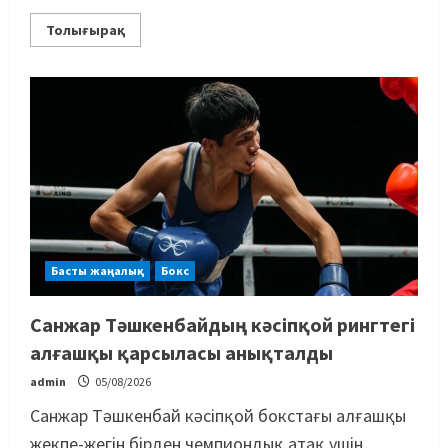
Толығырақ
Басты жаңалық
Бокс
Санжар Тәшкенбайдың кәсіпқой рингтегі
алғашқы қарсыласы анықталды
admin
05/08/2026
Санжар Тәшкенбай кәсіпқой бокстағы алғашқы
жекпе-жегін бірден чемпиондық атақ үшін