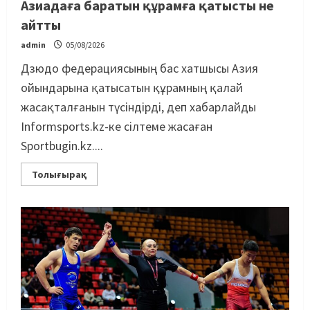
Азиадаға баратын құрамға қатысты не
айтты
admin
05/08/2026
Дзюдо федерациясының бас хатшысы Азия
ойындарына қатысатын құрамның қалай
жасақталғанын түсіндірді, деп хабарлайды
Informsports.kz-ке сілтеме жасаған
Sportbugin.kz....
Толығырақ