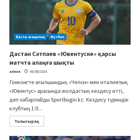
Басты жаңалық
Футбол
Дастан Сәтпаев «Ювентуске» қарсы
матчта алаңға шықты
admin
06/08/2026
Гонконгте ағылшындық «Челси» мен италиялық
«Ювентус» арасында жолдастық кездесу өтті,
деп хабарлайды Sportbugin.kz. Кездесу туриндік
клубтың 1:0...
Толығырақ