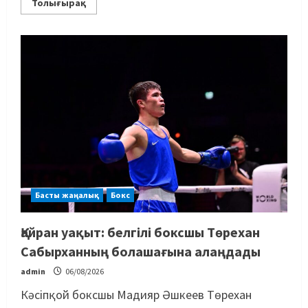
Толығырақ
Басты жаңалық
Бокс
Қайран уақыт: белгілі боксшы Төрехан
Сабырханның болашағына алаңдады
admin
06/08/2026
Кәсіпқой боксшы Мадияр Әшкеев Төрехан