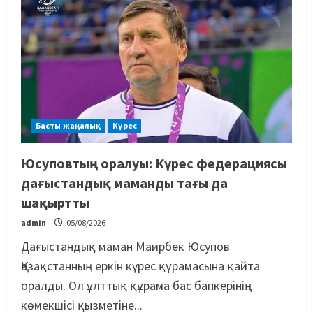
Басты жаңалық
Күрес
Юсуповтың оралуы: Күрес федерациясы
дағыстандық маманды тағы да
шақыртты
admin
05/08/2026
Дағыстандық маман Маирбек Юсупов
Қазақстанның еркін күрес құрамасына қайта
оралды. Ол ұлттық құрама бас бапкерінің
көмекшісі қызметіне...