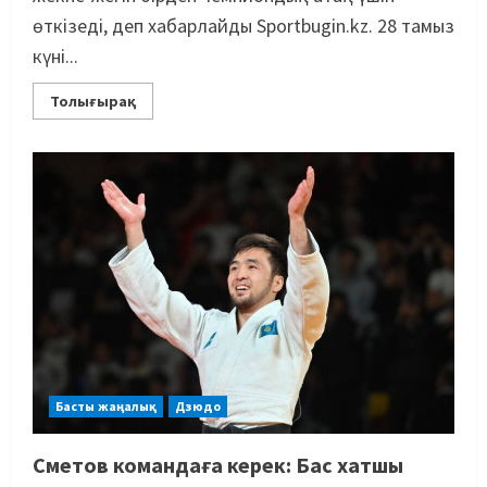
өткізеді, деп хабарлайды Sportbugin.kz. 28 тамыз
күні...
Толығырақ
Басты жаңалық
Дзюдо
Сметов командаға керек: Бас хатшы