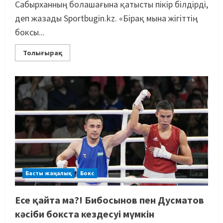
Сабырханның болашағына қатысты пікір білдірді,
деп жазады Sportbugin.kz. «Бірақ мына жігіттің
боксы...
Толығырақ
Басты жаңалық
Бокс
Есе қайта ма?! Бибосынов пен Дусматов
кәсіби бокста кездесуі мүмкін