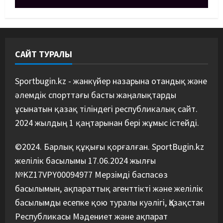
Әйгілі Снайдер мен Тажудинов
тағы бір жекпе-жек өткізеді
07/08/2026
4
САЙТ ТУРАЛЫ
Басты жаңалық
Футбол
Футболдан Қазақстан
құрамасының бас бапкері
Sportbugin.kz - жанкүйер назарына отандық және
тағайындалды
әлемдік спорттағы басты жаңалықтарды
5
07/08/2026
ұсынатын қазақ тіліндегі республикалық сайт.
2024 жылдың 1 қаңтарынан бері жұмыс істейді.
©2024. Барлық құқығы қорғалған. SportBugin.kz
желілік басылымы 17.06.2024 жылғы
№KZ17VPY00094977 Мерзімді баспасөз
басылымын, ақпараттық агенттікті және желілік
басылымды есепке қою туралы куәлігі, Қазақстан
Республикасы Мәдениет және ақпарат