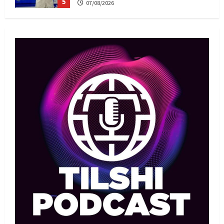
5
07/08/2026
MMA
Басты жаңалық
Басқалардың жолын жапты: ММА
менеджері Арман Әшімов жайлы
жағымсыз оқиғаны айтты
1
07/08/2026
Басты жаңалық
Бокс
Махмұд пен Сәкен: Азия
ойындарына кім барады?
07/08/2026
2
Басты жаңалық
Күрес
“Оңай болған жоқ”: Өзбек
файтері өзінен үш есе ауыр
балуанды таза жеңді
3
07/08/2026
Басты жаңалық
Күрес