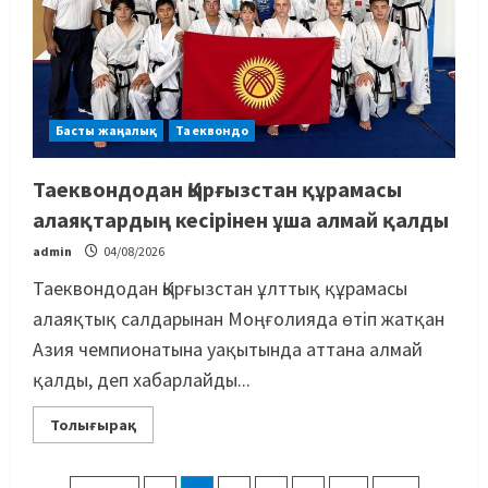
Басты жаңалық
Таеквондо
Таеквондодан Қырғызстан құрамасы
алаяқтардың кесірінен ұша алмай қалды
Басты жаңалық
Бокс
admin
04/08/2026
Махмұд пен Сәкен: Азия
Таеквондодан Қырғызстан ұлттық құрамасы
ойындарына кім барады?
алаяқтық салдарынан Моңғолияда өтіп жатқан
07/08/2026
2
Азия чемпионатына уақытында аттана алмай
қалды, деп хабарлайды...
Басты жаңалық
Күрес
“Оңай болған жоқ”: Өзбек
Толығырақ
файтері өзінен үш есе ауыр
балуанды таза жеңді
3
07/08/2026