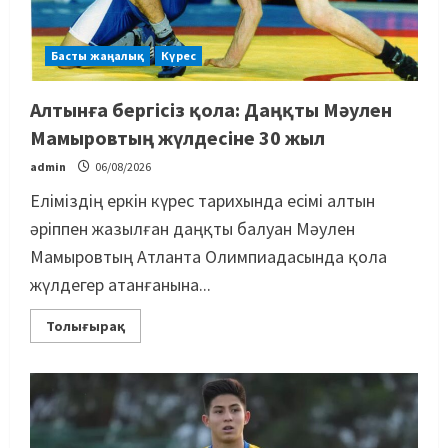
Басты жаңалық
Күрес
Алтынға бергісіз қола: Даңқты Мәулен
Мамыровтың жүлдесіне 30 жыл
admin
06/08/2026
Еліміздің еркін күрес тарихында есімі алтын
әріппен жазылған даңқты балуан Мәулен
Мамыровтың Атланта Олимпиадасында қола
жүлдегер атанғанына...
Толығырақ