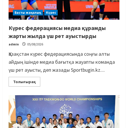
Басты жаңалық
Күрес
Күрес федерациясы медиа құрамды
жарты жылда үш рет ауыстырды
admin
05/08/2026
Қазақстан күрес федерациясында соңғы алты
айдың ішінде медиа бағытқа жауапты команда
үш рет ауысты, деп жазады Sportbugin.kz....
Толығырақ