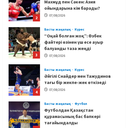
Махмұд пен Сәкен: Азия
ойындарына кім барады?
07/08/2026
2
Басты жаңалық
Күрес
“Оңай болған жоқ”: Өзбек
файтері өзінен үш есе ауыр
балуанды таза жеңді
3
07/08/2026
Басты жаңалық
Күрес
Әйгілі Снайдер мен Тажудинов
тағы бір жекпе-жек өткізеді
07/08/2026
4
Басты жаңалық
Футбол
Футболдан Қазақстан
құрамасының бас бапкері
тағайындалды