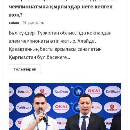
чемпионатына қырғыздар неге келген
жоқ?
admin
20/03/2026
Бұл күндері Түркістан облысында көкпардан
әлем чемпионаты өтіп жатыр. Алайда,
Қазақстанның басты қарсыласы саналатын
Қырғызстан бұл бәсекеге...
Толығырақ