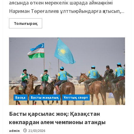
аясында өткен мерекелік шарада аймақ әкімі
Нариман Төреғалиев ұлттық ойындарға қатысып,...
Толығырақ
Басқа
Басты жаңалық
Ұлттық спорт
Басты қарсылас жоқ: Қазақстан
көкпардан әлем чемпионы атанды
admin
21/03/2026