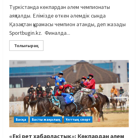
Түркістанда көкпардан әлем чемпионаты
аяқталды. Елімізде өткен әлемдік сында
Қазақстан құрамасы чемпион атанды, деп жазады
Sportbugin.kz. Финалда...
Толығырақ
Басқа
Басты жаңалық
Ұлттық спорт
«Екі рет хабарластық»: Көкпардан әлем