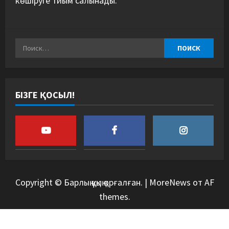
көшіруге тиым салынады.
БІЗГЕ ҚОСЫЛ!
Copyright © Барлық құқық қорғалған.
|
MoreNews
от AF
themes.