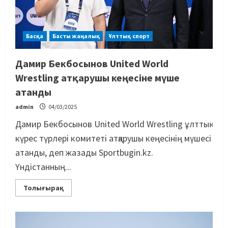
Басқа
Басты жаңалық
Ұлттық спорт
Дамир Бекбосынов United World
Wrestling атқарушы кеңесіне мүше
атанды
admin
04/03/2025
Дамир Бекбосынов United World Wrestling ұлттық
күрес түрлері комитеті атқарушы кеңесінің мүшесі
атанды, деп жазады Sportbugin.kz.
Үндістанның...
Толығырақ