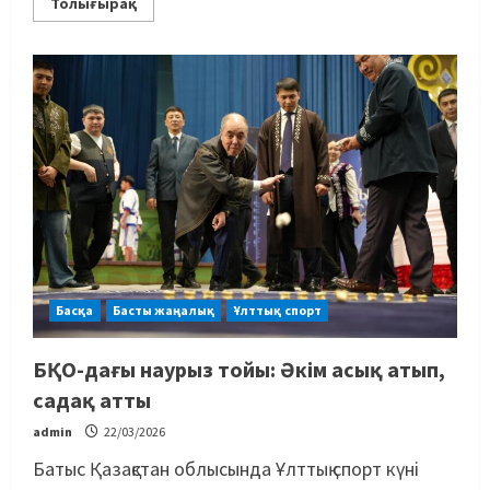
Толығырақ
Басқа
Басты жаңалық
Ұлттық спорт
БҚО-дағы наурыз тойы: Әкім асық атып,
садақ атты
admin
22/03/2026
Батыс Қазақстан облысында Ұлттық спорт күні