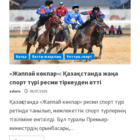
Басқа
Басты жаңалық
Ұлттық спорт
«Жаппай көкпар»: Қазақстанда жаңа
спорт түрі ресми тіркеуден өтті
admin
06/07/2026
Қазақстанда «Жаппай көкпар» ресми спорт түрі
ретінде танылып, мемлекеттік спорт түрлерінің
тізіліміне енгізілді. Бұл туралы Премьер-
министрдің орынбасары,...