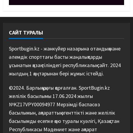
Әйгілі Снайдер мен Тажудинов
тағы бір жекпе-жек өткізеді
07/08/2026
4
САЙТ ТУРАЛЫ
Басты жаңалық
Футбол
Футболдан Қазақстан
құрамасының бас бапкері
Sportbugin.kz - жанкүйер назарына отандық және
тағайындалды
әлемдік спорттағы басты жаңалықтарды
5
07/08/2026
ұсынатын қазақ тіліндегі республикалық сайт. 2024
жылдың 1 қаңтарынан бері жұмыс істейді.
©2024. Барлық құқығы қорғалған. SportBugin.kz
желілік басылымы 17.06.2024 жылғы
№KZ17VPY00094977 Мерзімді баспасөз
басылымын, ақпараттық агенттікті және желілік
басылымды есепке қою туралы куәлігі, Қазақстан
Республикасы Мәдениет және ақпарат