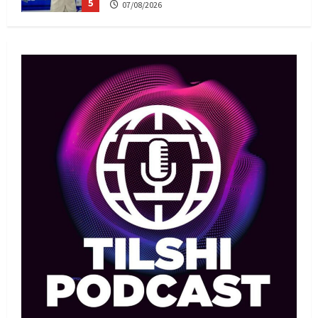
5
07/08/2026
MMA
Басты жаңалық
Басқалардың жолын жапты: ММА
менеджері Арман Әшімов жайлы
жағымсыз оқиғаны айтты
1
07/08/2026
Басты жаңалық
Бокс
Махмұд пен Сәкен: Азия
ойындарына кім барады?
07/08/2026
2
Басты жаңалық
Күрес
“Оңай болған жоқ”: Өзбек
файтері өзінен үш есе ауыр
балуанды таза жеңді
3
07/08/2026
Басты жаңалық
Күрес