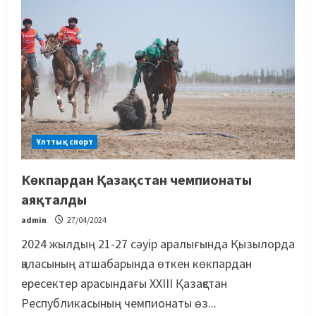
Ұлттық спорт
Басты жаңалық
Бокс
Көкпардан Қазақстан чемпионаты
Махмұд пен Сәкен: Азия
ойындарына кім барады?
аяқталды
07/08/2026
2
admin
27/04/2024
2024 жылдың 21-27 сәуір аралығында Қызылорда
Басты жаңалық
Күрес
“Оңай болған жоқ”: Өзбек
қаласының атшабарында өткен көкпардан
файтері өзінен үш есе ауыр
ересектер арасындағы ХХІІІ Қазақстан
балуанды таза жеңді
Республикасының чемпионаты өз...
3
07/08/2026